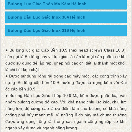
Bulong Lục Giác Thép Mạ Kẽm Hệ Inch
Bulong Đầu Lục Giác Inox 304 Hệ Inch
Bulong Đầu Lục Giác Inox 316 Hệ Inch
● Bu lông lục giác Cấp Bền 10.9 (hex head screws Class 10.9):
còn gọi là Bu lông hay vít lục giác là sản là một sản phẩm cơ khí
được sử dụng để lắp ráp, ghép nối các chi tiết lại thành một khối,
là chi tiết kẹp chặt.
● Được sử dụng rộng rãi trong các máy móc, các công trình xây
dựng. Bu lông cấp bền 10.9 thường được sử dụng kèm với Đai
ốc cấp bền 10.9
● Bulong Đầu Lục Giác Thép 10.9 Mạ kẽm được phân loại vào
nhóm bulong cường độ cao. Với khả năng chịu lực kéo, chịu lực
nâng lớn, độ cứng cao là ưu điểm làm cho bulong có khả năng
chống phá hủy mạnh mẽ. Vì những lí do này mà chúng thường
được ứng dụng rộng rãi trong các ngành công nghiệp cơ khí,
ngành xây dựng và ngành năng lượng.