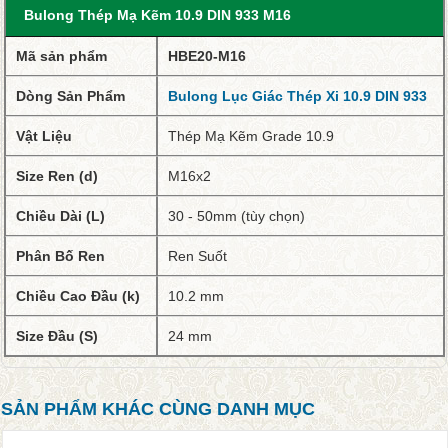
Bulong Thép Mạ Kẽm 10.9 DIN 933 M16
Mã sản phẩm
HBE20-M16
Dòng Sản Phẩm
Bulong Lục Giác Thép Xi 10.9 DIN 933
Vật Liệu
Thép Mạ Kẽm Grade 10.9
Size Ren (d)
M16x2
Chiều Dài (L)
30 - 50mm (tùy chọn)
Phân Bố Ren
Ren Suốt
Chiều Cao Đầu (k)
10.2 mm
Size Đầu (S)
24 mm
SẢN PHẨM KHÁC CÙNG DANH MỤC