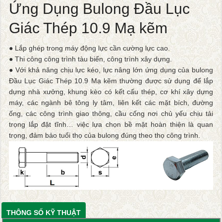
Ứng Dụng Bulong Đầu Lục
Giác Thép 10.9 Mạ kẽm
● Lắp ghép trong máy động lực cần cường lực cao.
● Thi công công trình tàu biển, công trình xây dựng.
● Với khả năng chịu lực kéo, lực nâng lớn ứng dụng của bulong
Đầu Lục Giác Thép 10.9 Mạ kẽm thường được sử dụng để lắp
dựng nhà xưởng, khung kèo có kết cấu thép, cơ khí xây dựng
máy, các ngành bê tông ly tâm, liên kết các mặt bích, đường
ống, các công trình giao thông, cầu cống nơi chủ yếu chịu tải
trọng lắp đặt tĩnh… việc lựa chọn bề mặt hoàn thiện là quan
trọng, đảm bảo tuổi thọ của bulong đúng theo thọ công trình.
THÔNG SỐ KỸ THUẬT