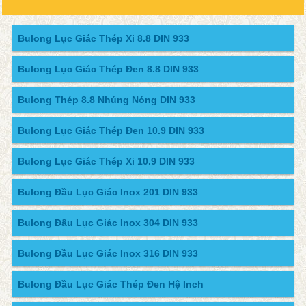
Bulong Lục Giác Thép Xi 8.8 DIN 933
Bulong Lục Giác Thép Đen 8.8 DIN 933
Bulong Thép 8.8 Nhúng Nóng DIN 933
Bulong Lục Giác Thép Đen 10.9 DIN 933
Bulong Lục Giác Thép Xi 10.9 DIN 933
Bulong Đầu Lục Giác Inox 201 DIN 933
Bulong Đầu Lục Giác Inox 304 DIN 933
Bulong Đầu Lục Giác Inox 316 DIN 933
Bulong Đầu Lục Giác Thép Đen Hệ Inch