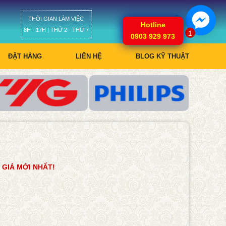
THỜI GIAN LÀM VIỆC
Giỏ hàng
Hotline
8H - 17H | THỨ 2 - THỨ 7
1
0903 929 973
ĐẶT HÀNG
LIÊN HỆ
BLOG KỸ THUẬT
GIÁ MỚI NHẤT!