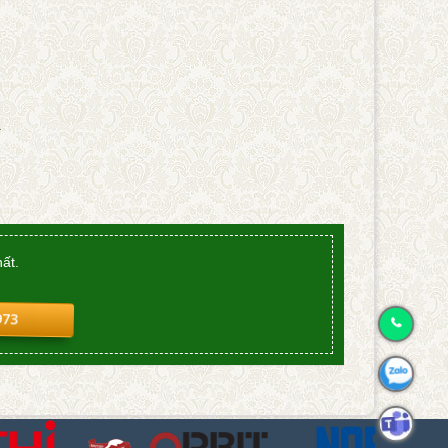
.
ất.
973