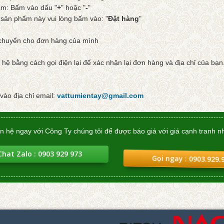
: Bấm vào dấu "
+
" hoặc "
-
"
 phẩm này vui lòng bấm vào: "
Đặt hàng
"
 chuyển cho đơn hàng của mình
hệ bằng cách gọi điện lại để xác nhận lại đơn hàng và địa chỉ của bạn
 vào địa chỉ email:
vattumientay@gmail.com
ên hệ ngay với Công Ty chúng tôi để được báo giá với giá cạnh tranh nh
Gọi ngay : 0903.929.
Chat Zalo : 0903 929 973