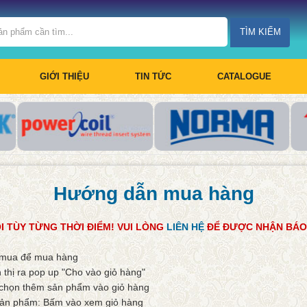
TÌM KIẾM
GIỚI THIỆU
TIN TỨC
CATALOGUE
Hướng dẫn mua hàng
I TÙY TỪNG THỜI ĐIỂM! VUI LÒNG
LIÊN HỆ
ĐỂ ĐƯỢC NHẬN BÁO 
n mua để mua hàng
thị ra pop up "Cho vào giỏ hàng"
ọn thêm sản phẩm vào giỏ hàng
 phẩm: Bấm vào xem giỏ hàng