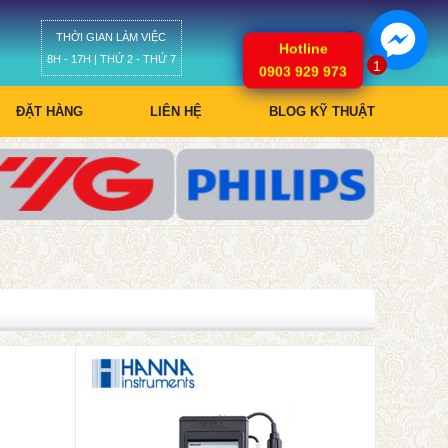
THỜI GIAN LÀM VIỆC
Giỏ hàng
Hotline
8H - 17H | THỨ 2 - THỨ 7
1
0903 929 973
ĐẶT HÀNG
LIÊN HỆ
BLOG KỸ THUẬT