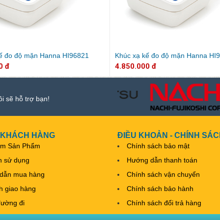
ế đo độ mặn Hanna HI96821
Khúc xạ kế đo độ mặn Hanna HI
0 đ
4.850.000 đ
ôi sẽ hỗ trợ bạn!
 KHÁCH HÀNG
ĐIỀU KHOẢN - CHÍNH SÁ
ếm Sản Phẩm
Chính sách bảo mật
h sử dụng
Hướng dẫn thanh toán
dẫn mua hàng
Chính sách vận chuyển
nh giao hàng
Chính sách bảo hành
đường đi
Chính sách đổi trả hàng