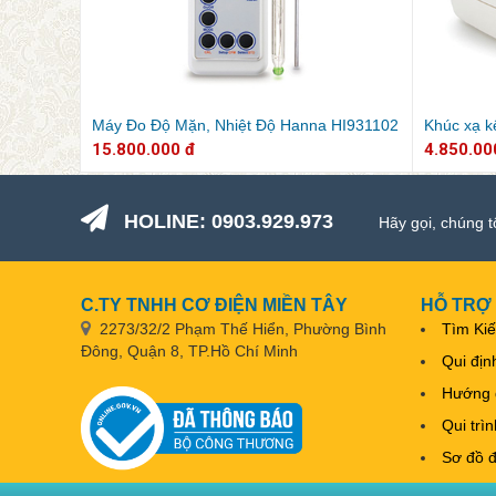
Máy Đo Độ Mặn, Nhiệt Độ Hanna HI931102
Khúc xạ k
15.800.000 đ
4.850.00
HOLINE: 0903.929.973
Hãy gọi, chúng t
C.TY TNHH CƠ ĐIỆN MIỀN TÂY
HỖ TRỢ
2273/32/2 Phạm Thế Hiển, Phường Bình
Tìm Ki
Đông, Quận 8, TP.Hồ Chí Minh
Qui địn
Hướng 
Qui trì
Sơ đồ 