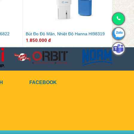
96822
Bút Đo Độ Mặn, Nhiệt Độ Hanna HI98319
1.850.000 đ
CH
FACEBOOK