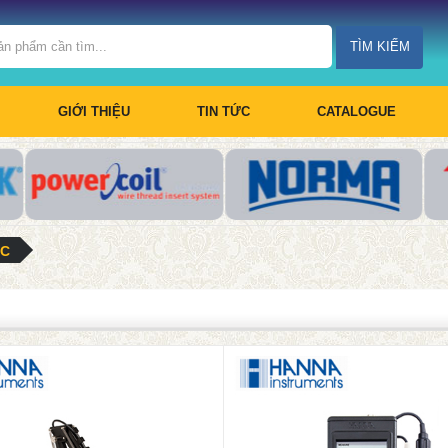
TÌM KIẾM
GIỚI THIỆU
TIN TỨC
CATALOGUE
ỚC