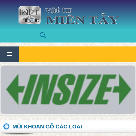
MŨI KHOAN GỖ CÁC LOẠI