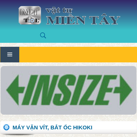
MÁY VẶN VÍT, BẮT ỐC HIKOKI