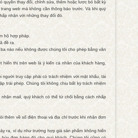
ó quyền thay đổi, chỉnh sửa, thêm hoặc lược bỏ bất kỳ
n trang web mà không cần thông báo trước. Và khi quý
chấp nhận với những thay đổi đó.
ám hộ hợp pháp.
ã đề ra.
ứ ba nào nếu không được chúng tôi cho phép bằng văn
hiển thị trên web là ý kiến cá nhân của khách hàng,
i người truy cập phải có trách nhiệm với mật khẩu, tài
ập trái phép. Chúng tôi không chịu bất kỳ trách nhiệm
 nhận mail, quý khách có thể từ chối bằng cách nhấp
ỏi thêm về số điện thoại và địa chỉ trước khi nhận đơn
t xảy ra, ví dụ như trường hợp giá sản phẩm không hiển
áo hủy đơn hàng đó cho quý khách. Chúng tôi cũng có