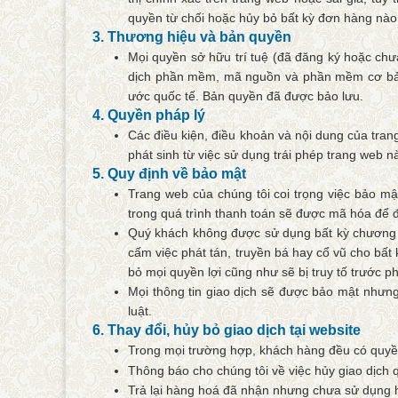
quyền từ chối hoặc hủy bỏ bất kỳ đơn hàng nào
3. Thương hiệu và bản quyền
Mọi quyền sở hữu trí tuệ (đã đăng ký hoặc chưa
dịch phần mềm, mã nguồn và phần mềm cơ bản đ
ước quốc tế. Bản quyền đã được bảo lưu.
4. Quyền pháp lý
Các điều kiện, điều khoản và nội dung của tran
phát sinh từ việc sử dụng trái phép trang web n
5. Quy định về bảo mật
Trang web của chúng tôi coi trọng việc bảo mậ
trong quá trình thanh toán sẽ được mã hóa để đ
Quý khách không được sử dụng bất kỳ chương tr
cấm việc phát tán, truyền bá hay cổ vũ cho bất
bỏ mọi quyền lợi cũng như sẽ bị truy tố trước ph
Mọi thông tin giao dịch sẽ được bảo mật nhưn
luật.
6. Thay đổi, hủy bỏ giao dịch tại website
Trong mọi trường hợp, khách hàng đều có quyền
Thông báo cho chúng tôi về việc hủy giao dịc
Trả lại hàng hoá đã nhận nhưng chưa sử dụng ho