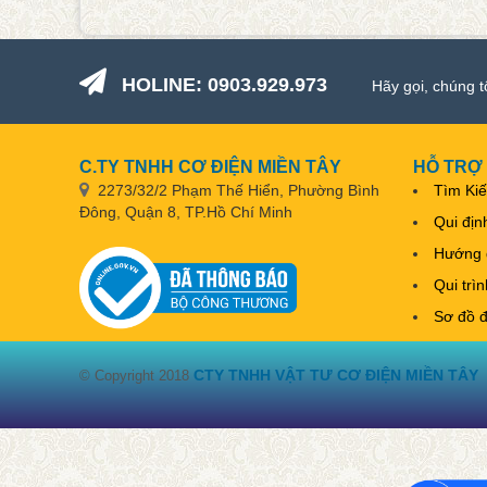
HOLINE: 0903.929.973
Hãy gọi, chúng t
C.TY TNHH CƠ ĐIỆN MIỀN TÂY
HỖ TRỢ
2273/32/2 Phạm Thế Hiển, Phường Bình
Tìm Ki
Đông, Quận 8, TP.Hồ Chí Minh
Qui địn
Hướng 
Qui trì
Sơ đồ 
CTY TNHH VẬT TƯ CƠ ĐIỆN MIỀN TÂY
© Copyright 2018