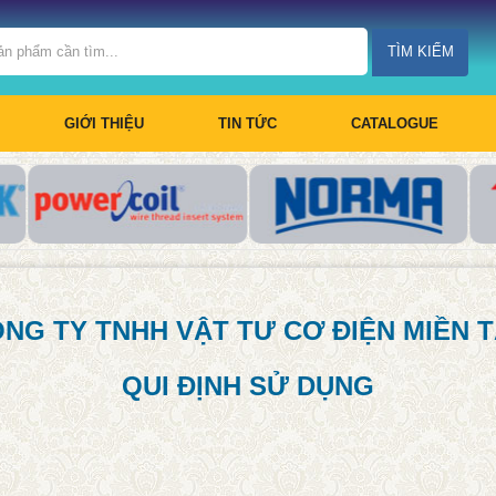
TÌM KIẾM
GIỚI THIỆU
TIN TỨC
CATALOGUE
NG TY TNHH VẬT TƯ CƠ ĐIỆN MIỀN 
QUI ĐỊNH SỬ DỤNG