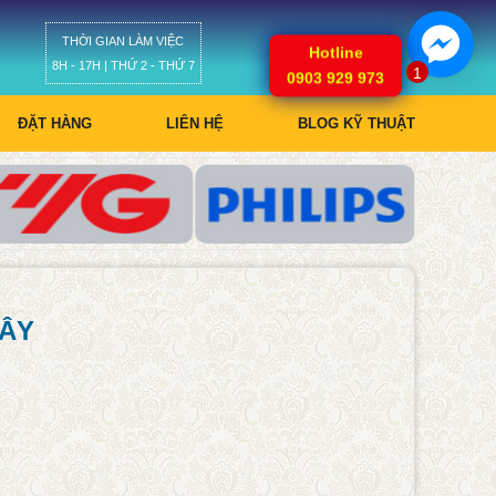
THỜI GIAN LÀM VIỆC
Giỏ hàng
Hotline
8H - 17H | THỨ 2 - THỨ 7
1
0903 929 973
ĐẶT HÀNG
LIÊN HỆ
BLOG KỸ THUẬT
TÂY