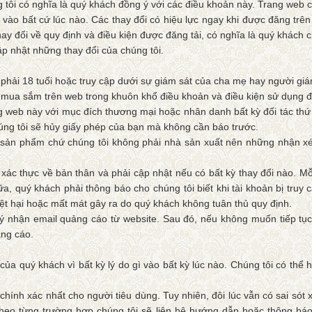
 tôi có nghĩa là quý khách đồng ý với các điều khoản này. Trang web c
 vào bất cứ lúc nào. Các thay đổi có hiệu lực ngay khi được đăng trê
hay đổi về quy định và điều kiện được đăng tải, có nghĩa là quý khách 
p nhật những thay đổi của chúng tôi.
u phải 18 tuổi hoặc truy cập dưới sự giám sát của cha mẹ hay người gi
 mua sắm trên web trong khuôn khổ điều khoản và điều kiện sử dụng đ
 web này với mục đích thương mại hoặc nhân danh bất kỳ đối tác th
húng tôi sẽ hủy giấy phép của bạn mà không cần báo trước.
 sản phẩm chứ chúng tôi không phải nhà sản xuất nên những nhận xét 
 xác thực về bản thân và phải cập nhật nếu có bất kỳ thay đổi nào. Mỗ
 quý khách phải thông báo cho chúng tôi biết khi tài khoản bị truy c
thiệt hại hoặc mất mát gây ra do quý khách không tuân thủ quy định.
 ý nhận email quảng cáo từ website. Sau đó, nếu không muốn tiếp tục
ảng cáo.
a quý khách vì bất kỳ lý do gì vào bất kỳ lúc nào. Chúng tôi có thể h
 chính xác nhất cho người tiêu dùng. Tuy nhiên, đôi lúc vẫn có sai só
ùy theo từng trường hợp chúng tôi sẽ liên hệ hướng dẫn hoặc thông b