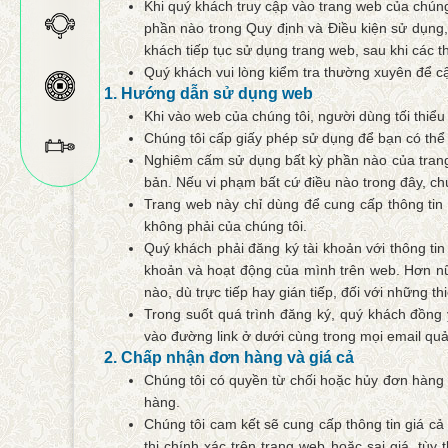
Khi quý khách truy cập vào trang web của chúng
phần nào trong Quy định và Điều kiện sử dụng,
khách tiếp tục sử dụng trang web, sau khi các t
Quý khách vui lòng kiểm tra thường xuyên để cậ
1. Hướng dẫn sử dụng web
Khi vào web của chúng tôi, người dùng tối thiể
Chúng tôi cấp giấy phép sử dụng để bạn có thể
Nghiêm cấm sử dụng bất kỳ phần nào của trang
bản. Nếu vi phạm bất cứ điều nào trong đây, c
Trang web này chỉ dùng để cung cấp thông tin
không phải của chúng tôi.
Quý khách phải đăng ký tài khoản với thông tin
khoản và hoạt động của mình trên web. Hơn nữa,
nào, dù trực tiếp hay gián tiếp, đối với những 
Trong suốt quá trình đăng ký, quý khách đồng
vào đường link ở dưới cùng trong mọi email qu
2. Chấp nhận đơn hàng và giá cả
Chúng tôi có quyền từ chối hoặc hủy đơn hàng củ
hàng.
Chúng tôi cam kết sẽ cung cấp thông tin giá cả
thị chính xác trên trang web hoặc sai giá, t