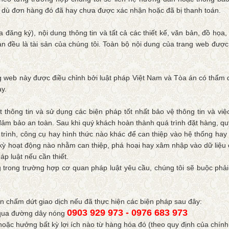
 dù đơn hàng đó đã hay chưa được xác nhận hoặc đã bị thanh toán.
 đăng ký), nội dung thông tin và tất cả các thiết kế, văn bản, đồ họ
ều là tài sản của chúng tôi. Toàn bộ nội dung của trang web được 
g web này được điều chỉnh bởi luật pháp Việt Nam và Tòa án có thẩm q
ày.
t thông tin và sử dụng các biện pháp tốt nhất bảo vệ thông tin và vi
ảm bảo an toàn. Sau khi quý khách hoàn thành quá trình đặt hàng, quý
ình, công cụ hay hình thức nào khác để can thiệp vào hệ thống hay 
 kỳ hoạt động nào nhằm can thiệp, phá hoại hay xâm nhập vào dữ liệu
áp luật nếu cần thiết.
g trong trường hợp cơ quan pháp luật yêu cầu, chúng tôi sẽ buộc phả
 chấm dứt giao dịch nếu đã thực hiện các biện pháp sau đây:
0903 929 973
-
0976 683 973
h qua đường dây nóng
ặc hưởng bất kỳ lợi ích nào từ hàng hóa đó (theo quy định của chính 