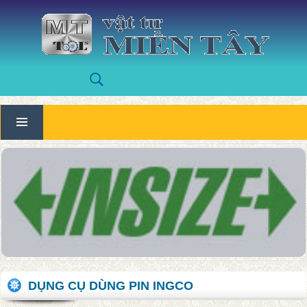
DỤNG CỤ DÙNG PIN INGCO