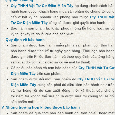
Cty TNHH Vật Tư Cơ Điện Miền Tây
áp dụng chính sách bảo
hành toàn quốc: Khách hàng mua sản phẩm do chúng tôi cung
cấp ở bất kỳ chi nhánh/ văn phòng nào thuộc
Cty TNHH Vật
Tư Cơ Điện Miền Tây
cũng sẽ được giải quyết bảo hành.
Bảo hành sản phẩm là: Khắc phục những lỗi hỏng hóc, sự cố
kỹ thuật xảy ra do lỗi của nhà sản xuất.
III. Quy định về bảo hành
Sản phẩm được bảo hành miễn phí là sản phẩm còn thời hạn
bảo hành được tính kể từ ngày giao hàng (Thời hạn bảo hành
được ghi trên Phiếu Bảo hành và theo quy định của từng hãng
sản xuất đối với tất cả các sự cố về mặt kỹ thuật).
Có phiếu bảo hành và tem bảo hành của
Cty TNHH Vật Tư Cơ
Điện Miền Tây
trên sản phẩm.
Sản phẩm được đổi mới: Sản phẩm do
Cty TNHH Vật Tư Cơ
Điện Miền Tây
cung cấp phải đủ điều kiện bảo hành như trên
và hư hỏng lỗi do sản xuất đồng thời kỹ thuật của chúng
tôi kiểm tra không thể sửa chữa được nữa thì chúng tôi sẽ đổi
sản phẩm mới.
IV. Những trường hợp không được bảo hành
Sản phẩm đã quá thời hạn bảo hành ghi trên phiếu hoặc mất