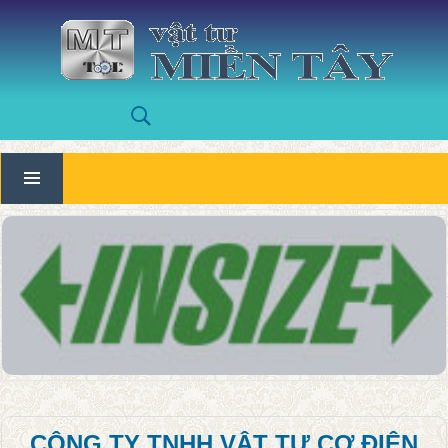
CÔNG TY TNHH VẬT TƯ CƠ ĐIỆN