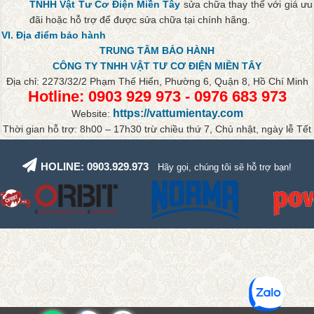
TNHH Vật Tư Cơ Điện Miền Tây
sửa chữa thay thế với giá ưu
đãi hoặc hỗ trợ để được sửa chữa tại chính hãng.
VI. Địa điểm bảo hành
TRUNG TÂM BẢO HÀNH
CÔNG TY TNHH VẬT TƯ CƠ ĐIỆN MIỀN TÂY
Địa chỉ: 2273/32/2 Phạm Thế Hiển, Phường 6, Quận 8, Hồ Chí Minh
Hotline:
0903 929 973
-
0976 683 973
https://vattumientay.com
Website:
Thời gian hỗ trợ: 8h00 – 17h30 trừ chiều thứ 7, Chủ nhật, ngày lễ Tết
HOLINE: 0903.929.973
Hãy gọi, chúng tôi sẽ hỗ trợ bạn!