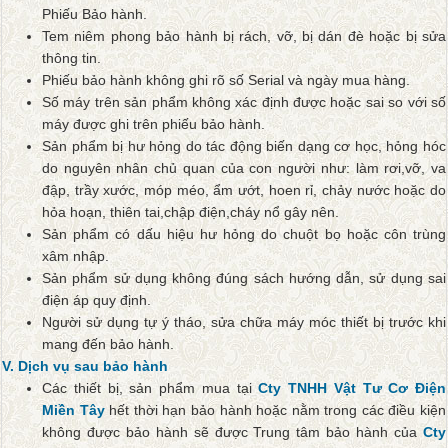
Phiếu Bảo hành.
Tem niêm phong bảo hành bị rách, vỡ, bị dán đè hoặc bị sửa
thông tin.
Phiếu bảo hành không ghi rõ số Serial và ngày mua hàng.
Số máy trên sản phẩm không xác định được hoặc sai so với số
máy được ghi trên phiếu bảo hành.
Sản phẩm bị hư hỏng do tác động biến dạng cơ học, hỏng hóc
do nguyên nhân chủ quan của con người như: làm rơi,vỡ, va
đập, trầy xước, móp méo, ẩm ướt, hoen rỉ, chảy nước hoặc do
hỏa hoạn, thiên tai,chập điện,cháy nổ gây nên.
Sản phẩm có dấu hiệu hư hỏng do chuột bọ hoặc côn trùng
xâm nhập.
Sản phẩm sử dụng không đúng sách hướng dẫn, sử dụng sai
điện áp quy định.
Người sử dụng tự ý tháo, sửa chữa máy móc thiết bị trước khi
mang đến bảo hành.
V. Dịch vụ sau bảo hành
Các thiết bị, sản phẩm mua tại
Cty TNHH Vật Tư Cơ Điện
Miền Tây
hết thời hạn bảo hành hoặc nằm trong các điều kiện
không được bảo hành sẽ được Trung tâm bảo hành của
Cty