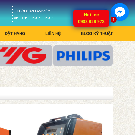
THỜI GIAN LÀM VIỆC
Giỏ hàng
Hotline
8H - 17H | THỨ 2 - THỨ 7
1
0903 929 973
ĐẶT HÀNG
LIÊN HỆ
BLOG KỸ THUẬT