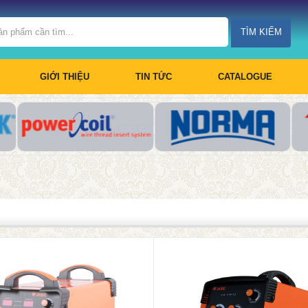
TÌM KIẾM
GIỚI THIỆU
TIN TỨC
CATALOGUE