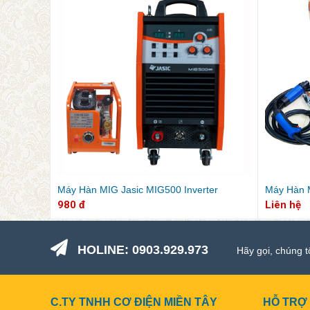
Máy Hàn MIG Jasic MIG500 Inverter
Máy Hàn M
980 đ
Liên hệ
HOLINE: 0903.929.973
Hãy gọi, chúng t
C.TY TNHH CƠ ĐIỆN MIỀN TÂY
HỖ TRỢ