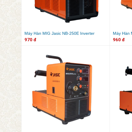
Máy Hàn MIG Jasic NB-250E Inverter
Máy Hàn M
970 đ
960 đ