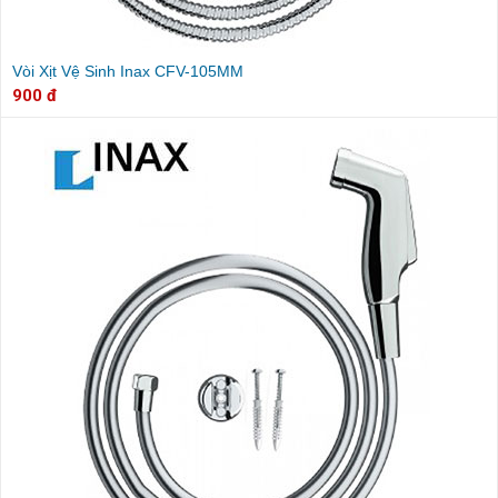
Vòi Xịt Vệ Sinh Inax CFV-105MM
900 đ