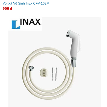
Vòi Xịt Vệ Sinh Inax CFV-102M
900 đ