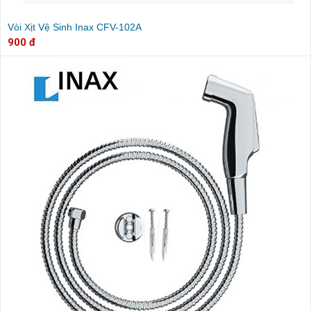
Vòi Xịt Vệ Sinh Inax CFV-102A
900 đ