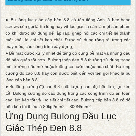
● Bu lông lục giác cấp bền 8.8 có tên tiếng Anh là hex head
screws còn gọi là Bu lông hay vít lục giác là sản là một sản phẩm
cơ khí được sử dụng để lắp ráp, ghép nối các chi tiết lại thành
một khối, là chi tiết kẹp chặt. Được sử dụng rộng rãi trong các
máy móc, các công trình xây dựng,…
● Bề mặt được xử lý nhiệt để tăng độ cứng bề mặt và nhúng dầu
để bảo quản tốt hơn. Bulong thép đen 8.8 thường sử dụng trong
môi trường dầu mỡ hoặc không có nước hoặc hóa chất. Bu lông
cường độ cao 8.8 hay còn được biết đến với tên gọi khác là bu
lông cấp bền 8.8.
● Bu lông cường độ cao 8.8 chất lượng cao, độ bền lớn, lực kéo
tốt. Bulong cường độ cao dùng trong các công trình độ an toàn
cao, lực kéo tốt và lực siết chi tiết cao. Bulong cấp bền 8.8 có độ
bền kéo tối thiểu là 80kgf/mm2 – 800N/mm2.
Ứng Dụng Bulong Đầu Lục
Giác Thép Đen 8.8