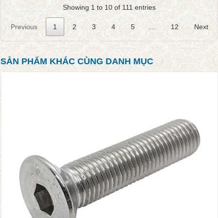
Showing 1 to 10 of 111 entries
Previous
1
2
3
4
5
…
12
Next
SẢN PHẨM KHÁC CÙNG DANH MỤC