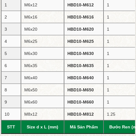
1
M6x12
HBD10-M612
1
2
M6x16
HBD10-M616
1
3
M6x20
HBD10-M620
1
4
M6x25
HBD10-M625
1
5
M6x30
HBD10-M630
1
6
M6x35
HBD10-M635
1
7
M6x40
HBD10-M640
1
8
M6x50
HBD10-M650
1
9
M6x60
HBD10-M660
1
10
M8x12
HBD10-M812
1.25
STT
Size d x L (mm)
Mã Sản Phẩm
Bước Ren (