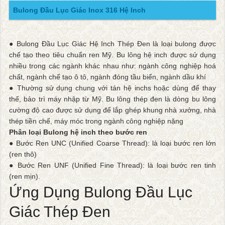
Bulong Đầu Lục Giác Inox 316 Hệ Inch
● Bulong Đầu Lục Giác Hệ Inch Thép Đen là loại bulong được
chế tạo theo tiêu chuẩn ren Mỹ. Bu lông hệ inch được sử dụng
nhiều trong các ngành khác nhau như: ngành công nghiệp hoá
chất, ngành chế tạo ô tô, ngành đóng tầu biển, ngành dầu khí
● Thường sử dụng chung với tán hệ inchs hoặc dùng để thay
thế, bảo trì máy nhập từ Mỹ. Bu lông thép đen là dòng bu lông
cường độ cao được sử dụng để lắp ghép khung nhà xưởng, nhà
thép tiền chế, máy móc trong ngành công nghiệp nặng
Phân loại Bulong hệ inch theo bước ren
● Bước Ren UNC (Unified Coarse Thread): là loại bước ren lớn
(ren thô)
● Bước Ren UNF (Unified Fine Thread): là loại bước ren tinh
(ren mịn).
Ứng Dụng Bulong Đầu Lục
Giác Thép Đen