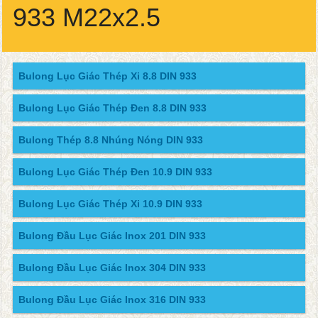
933 M22x2.5
Bulong Lục Giác Thép Xi 8.8 DIN 933
Bulong Lục Giác Thép Đen 8.8 DIN 933
Bulong Thép 8.8 Nhúng Nóng DIN 933
Bulong Lục Giác Thép Đen 10.9 DIN 933
Bulong Lục Giác Thép Xi 10.9 DIN 933
Bulong Đầu Lục Giác Inox 201 DIN 933
Bulong Đầu Lục Giác Inox 304 DIN 933
Bulong Đầu Lục Giác Inox 316 DIN 933