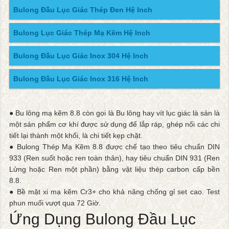
Bulong Đầu Lục Giác Thép Đen Hệ Inch
Bulong Lục Giác Thép Mạ Kẽm Hệ Inch
Bulong Đầu Lục Giác Inox 304 Hệ Inch
Bulong Đầu Lục Giác Inox 316 Hệ Inch
● Bu lông mạ kẽm 8.8 còn gọi là Bu lông hay vít lục giác là sản là
một sản phẩm cơ khí được sử dụng để lắp ráp, ghép nối các chi
tiết lại thành một khối, là chi tiết kẹp chặt.
● Bulong Thép Mạ Kẽm 8.8 được chế tạo theo tiêu chuẩn DIN
933 (Ren suốt hoặc ren toàn thân), hay tiêu chuẩn DIN 931 (Ren
Lửng hoặc Ren một phần) bằng vật liệu thép carbon cấp bền
8.8.
● Bề mặt xi mạ kẽm Cr3+ cho khả năng chống gỉ set cao. Test
phun muối vượt qua 72 Giờ.
Ứng Dụng Bulong Đầu Lục