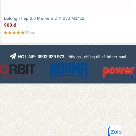
Bulong Thép 8.8 Mạ Kẽm DIN 933 M16x2
900 đ
5Sao
HOLINE: 0903.929.973
Hãy gọi, chúng tôi sẽ hỗ trợ bạn!