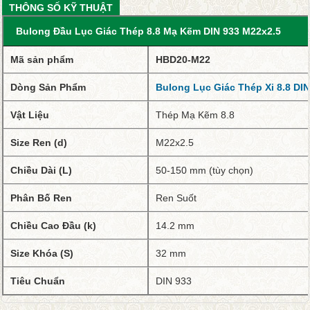
THÔNG SỐ KỸ THUẬT
Bulong Đầu Lục Giác Thép 8.8 Mạ Kẽm DIN 933 M22x2.5
Mã sản phẩm
HBD20-M22
Dòng Sản Phẩm
Bulong Lục Giác Thép Xi 8.8 DIN
Vật Liệu
Thép Mạ Kẽm 8.8
Size Ren (d)
M22x2.5
Chiều Dài (L)
50-150 mm (tùy chọn)
Phân Bố Ren
Ren Suốt
Chiều Cao Đầu (k)
14.2 mm
Size Khóa (S)
32 mm
Tiêu Chuẩn
DIN 933