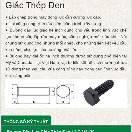
Giác Thép Đen
● Lắp ghép trong máy động lực cần cường lực cao.
● Thi công công trình tàu biển, công trình xây dựng.
● Bulông đầu lục giác hệ inch dùng chủ yếu trong lĩnh vực chế
tạo khuôn cối, lắp ráp máy móc, công nghiệp mỏ, dầu khí…Nói
chung sử dụng cho những mối ghép, cho những liên kết yêu cầu
khả năng chịu lực của bu lông phải lớn
● Bulong hay đai ốc hệ inch thường được sử dụng phổ biến tại
Mỹ và Canada. Tại Việt Nam, vật tư liên kết hệ inch thường được
sử dụng theo yêu cầu của công trình hay trong các lĩnh vực dầu
khí, cảng biển.
THÔNG SỐ KỸ THUẬT
Bulong Đầu Lục Giác Thép Đen UNC 1/4x20