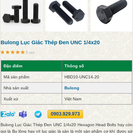
Bulong Lục Giác Thép Đen UNC 1/4x20
5 sao
Đặc điểm
Thông số
Mã sản phẩm
HBD10-UNC14-20
Nhà sản xuất
Bulong
Xuất xứ
Việt Nam
0903.929.973
Bulong Lục Giác Thép Đen UNC 1/4x20 Hexagon Head Bolts hay còn
gọi là Bu lông hay vít lục giác là sản là một sản phẩm cơ khí được sử