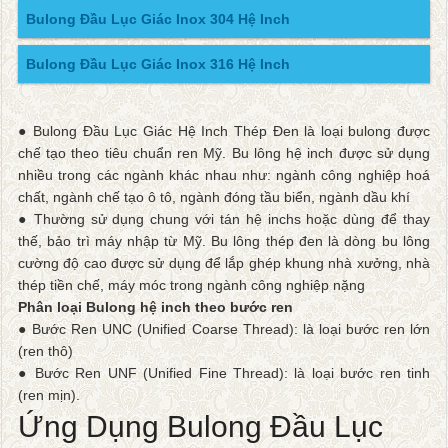
Bulong Đầu Lục Giác Inox 304 Hệ Inch
Bulong Đầu Lục Giác Inox 316 Hệ Inch
● Bulong Đầu Lục Giác Hệ Inch Thép Đen là loại bulong được
chế tạo theo tiêu chuẩn ren Mỹ. Bu lông hệ inch được sử dụng
nhiều trong các ngành khác nhau như: ngành công nghiệp hoá
chất, ngành chế tạo ô tô, ngành đóng tầu biển, ngành dầu khí
● Thường sử dụng chung với tán hệ inchs hoặc dùng để thay
thế, bảo trì máy nhập từ Mỹ. Bu lông thép đen là dòng bu lông
cường độ cao được sử dụng để lắp ghép khung nhà xưởng, nhà
thép tiền chế, máy móc trong ngành công nghiệp nặng
Phân loại Bulong hệ inch theo bước ren
● Bước Ren UNC (Unified Coarse Thread): là loại bước ren lớn
(ren thô)
● Bước Ren UNF (Unified Fine Thread): là loại bước ren tinh
(ren mịn).
Ứng Dụng Bulong Đầu Lục