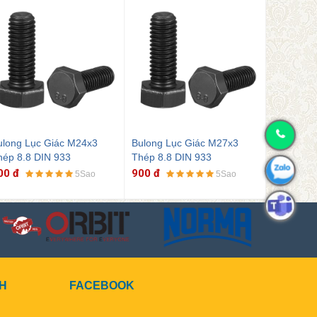
ulong Lục Giác M27x3
Bulong Lục Giác M6x1
Bulong M
hép 8.8 DIN 933
Thép 8.8 DIN 933
8.8 DIN 
00 đ
900 đ
900 đ
5Sao
5Sao
CH
FACEBOOK