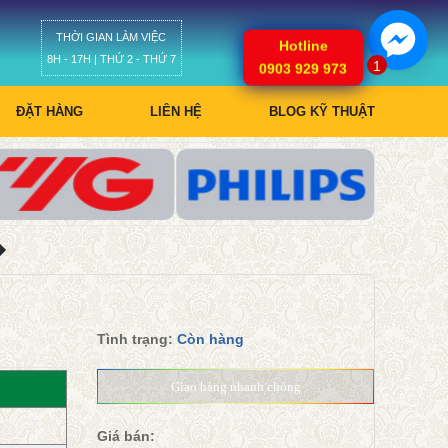
THỜI GIAN LÀM VIỆC
Giỏ hàng
Hotline
8H - 17H | THỨ 2 - THỨ 7
1
0903 929 973
ĐẶT HÀNG
LIÊN HỆ
BLOG KỸ THUẬT
Tình trạng:
Còn hàng
Giao hàng nhanh chóng
Giá bán: