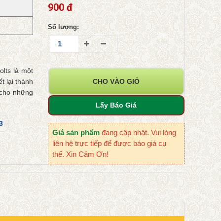
900 đ
Số lượng:
lts là một
t lại thành
CHO VÀO GIỎ
, cho những
Lấy Báo Giá
3
Giá sản phẩm
đang cập nhật. Vui lòng
liên hệ trực tiếp để được báo giá cụ
thể. Xin Cảm Ơn!