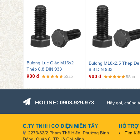
Bulong M18x2.5 Thép Đen
M16x2
Bulong M20x2.5 Thép Đe
8.8 DIN 933
8.8 DIN 933
900 đ
900 đ
5Sao
5Sao
5Sao
HOLINE: 0903.929.973
Hãy gọi, chúng t
C.TY TNHH CƠ ĐIỆN MIỀN TÂY
HỖ TRỢ
2273/32/2 Phạm Thế Hiển, Phường Bình
Tìm Ki
Đông, Quận 8, TP.Hồ Chí Minh