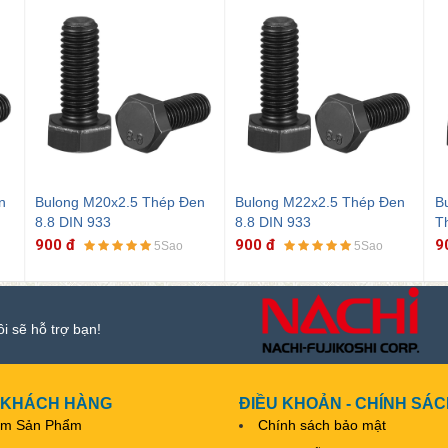
n
Bulong M22x2.5 Thép Đen
Bulong Lục Giác M24x3
B
8.8 DIN 933
Thép 8.8 DIN 933
T
900 đ
900 đ
9
5Sao
5Sao
ôi sẽ hỗ trợ bạn!
 KHÁCH HÀNG
ĐIỀU KHOẢN - CHÍNH SÁ
ếm Sản Phẩm
Chính sách bảo mật