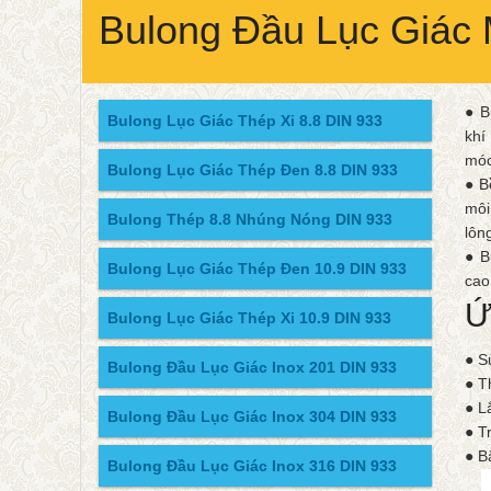
Bulong Đầu Lục Giác
● B
Bulong Lục Giác Thép Xi 8.8 DIN 933
khí
móc
Bulong Lục Giác Thép Đen 8.8 DIN 933
● B
môi
Bulong Thép 8.8 Nhúng Nóng DIN 933
lôn
● B
Bulong Lục Giác Thép Đen 10.9 DIN 933
cao
Ứ
Bulong Lục Giác Thép Xi 10.9 DIN 933
● S
Bulong Đầu Lục Giác Inox 201 DIN 933
● T
● L
Bulong Đầu Lục Giác Inox 304 DIN 933
● T
● B
Bulong Đầu Lục Giác Inox 316 DIN 933