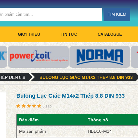
TÌM KIẾM
GIỚI THIỆU
TIN TỨC
CATALOGUE
HÉP ĐEN 8.8
BULONG LỤC GIÁC M14X2 THÉP 8.8 DIN 933
Bulong Lục Giác M14x2 Thép 8.8 DIN 933
5 sao
Đặc điểm
Thông số
Mã sản phẩm
HBD10-M14