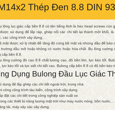
 M14x2 Thép Đen 8.8 DIN 9
u lông lục giác cấp bền 8.8 có tên tiếng Anh là hex head screws còn g
 được sử dụng để lắp ráp, ghép nối các chi tiết lại thành một khối, l
, các công trình xây dựng,…
ề mặt được xử lý nhiệt để tăng độ cứng bề mặt và nhúng dầu để bảo 
 trường dầu mỡ hoặc không có nước hoặc hóa chất. Bu lông cường độ
g cấp bền 8.8.
u lông cường độ cao 8.8 chất lượng cao, độ bền lớn, lực kéo tốt. Bu
, lực kéo tốt và lực siết chi tiết cao. Bulong cấp bền 8.8 có độ bền ké
ng Dụng Bulong Đầu Lục Giác T
ử dụng để lắp ghép các chi tiết ngoài trời, trong nhà.
hi công công trình tàu biển, công trình xây dựng.
ắp đặt các chi tiết trong công nghiệp sản xuất xe.
rong các thiết bị năng lượng mặt trời như máy nước nóng, bồn nước,…
ăng tải, máy xây xác xây dựng.