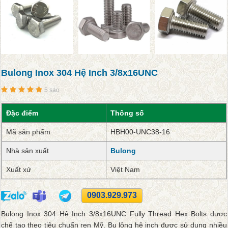
Bulong Inox 304 Hệ Inch 3/8x16UNC
5 sao
Đặc điểm
Thông số
Mã sản phẩm
HBH00-UNC38-16
Nhà sản xuất
Bulong
Xuất xứ
Việt Nam
0903.929.973
Bulong Inox 304 Hệ Inch 3/8x16UNC Fully Thread Hex Bolts được
chế tạo theo tiêu chuẩn ren Mỹ. Bu lông hệ inch được sử dụng nhiều