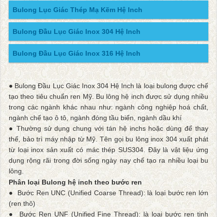
Bulong Lục Giác Thép Mạ Kẽm Hệ Inch
Bulong Đầu Lục Giác Inox 304 Hệ Inch
Bulong Đầu Lục Giác Inox 316 Hệ Inch
● Bulong Đầu Lục Giác Inox 304 Hệ Inch là loại bulong được chế
tạo theo tiêu chuẩn ren Mỹ. Bu lông hệ inch được sử dụng nhiều
trong các ngành khác nhau như: ngành công nghiệp hoá chất,
ngành chế tạo ô tô, ngành đóng tầu biển, ngành dầu khí
● Thường sử dụng chung với tán hệ inchs hoặc dùng để thay
thế, bảo trì máy nhập từ Mỹ. Tên gọi bu lông inox 304 xuất phát
từ loại inox sản xuất có mác thép SUS304. Đây là vật liệu ứng
dụng rộng rãi trong đời sống ngày nay chế tạo ra nhiều loại bu
lông.
Phân loại Bulong hệ inch theo bước ren
● Bước Ren UNC (Unified Coarse Thread): là loại bước ren lớn
(ren thô)
● Bước Ren UNF (Unified Fine Thread): là loại bước ren tinh