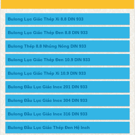
Bulong Lục Giác Thép Xi 8.8 DIN 933
Bulong Lục Giác Thép Đen 8.8 DIN 933
Bulong Thép 8.8 Nhúng Nóng DIN 933
Bulong Lục Giác Thép Đen 10.9 DIN 933
Bulong Lục Giác Thép Xi 10.9 DIN 933
Bulong Đầu Lục Giác Inox 201 DIN 933
Bulong Đầu Lục Giác Inox 304 DIN 933
Bulong Đầu Lục Giác Inox 316 DIN 933
Bulong Đầu Lục Giác Thép Đen Hệ Inch