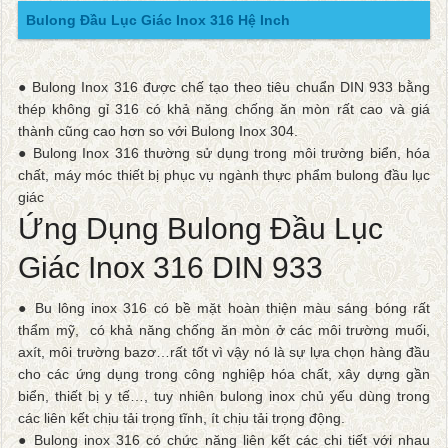
Bulong Đầu Lục Giác Inox 316 Hệ Inch
● Bulong Inox 316 được chế tạo theo tiêu chuẩn DIN 933 bằng
thép không gỉ 316 có khả năng chống ăn mòn rất cao và giá
thành cũng cao hơn so với Bulong Inox 304.
● Bulong Inox 316 thường sử dụng trong môi trường biển, hóa
chất, máy móc thiết bị phục vụ ngành thực phẩm bulong đầu lục
giác
Ứng Dụng Bulong Đầu Lục
Giác Inox 316 DIN 933
● Bu lông inox 316 có bề mặt hoàn thiện màu sáng bóng rất
thẩm mỹ, có khả năng chống ăn mòn ở các môi trường muối,
axít, môi trường bazơ…rất tốt vì vậy nó là sự lựa chọn hàng đầu
cho các ứng dụng trong công nghiệp hóa chất, xây dựng gần
biển, thiết bị y tế…, tuy nhiên bulong inox chủ yếu dùng trong
các liên kết chịu tải trọng tĩnh, ít chịu tải trọng động.
● Bulong inox 316 có chức năng liên kết các chi tiết với nhau