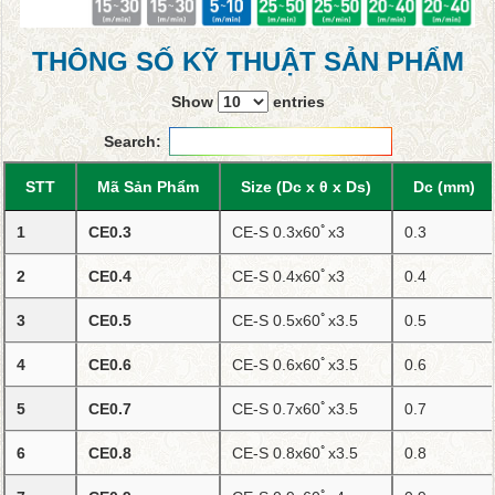
THÔNG SỐ KỸ THUẬT SẢN PHẨM
Show
entries
Search:
STT
Mã Sản Phẩm
Size (Dc x θ x Ds)
Dc (mm)
1
CE0.3
CE-S 0.3x60ﾟx3
0.3
2
CE0.4
CE-S 0.4x60ﾟx3
0.4
3
CE0.5
CE-S 0.5x60ﾟx3.5
0.5
4
CE0.6
CE-S 0.6x60ﾟx3.5
0.6
5
CE0.7
CE-S 0.7x60ﾟx3.5
0.7
6
CE0.8
CE-S 0.8x60ﾟx3.5
0.8