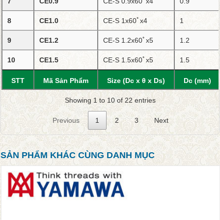
7
CE0.9
CE-S 0.9x60ﾟx4
0.9
8
CE1.0
CE-S 1x60ﾟx4
1
9
CE1.2
CE-S 1.2x60ﾟx5
1.2
10
CE1.5
CE-S 1.5x60ﾟx5
1.5
STT
Mã Sản Phẩm
Size (Dc x θ x Ds)
Dc (mm)
Showing 1 to 10 of 22 entries
Previous
1
2
3
Next
SẢN PHẨM KHÁC CÙNG DANH MỤC