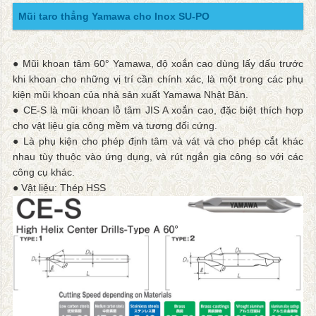
Mũi taro thẳng Yamawa cho Inox SU-PO
● Mũi khoan tâm 60° Yamawa, độ xoắn cao dùng lấy dấu trước
khi khoan cho những vị trí cần chính xác, là một trong các phụ
kiện mũi khoan của nhà sản xuất Yamawa Nhật Bản.
● CE-S là mũi khoan lỗ tâm JIS A xoắn cao, đặc biệt thích hợp
cho vật liệu gia công mềm và tương đối cứng.
● Là phụ kiện cho phép định tâm và vát và cho phép cắt khác
nhau tùy thuộc vào ứng dụng, và rút ngắn gia công so với các
công cụ khác.
● Vật liệu: Thép HSS