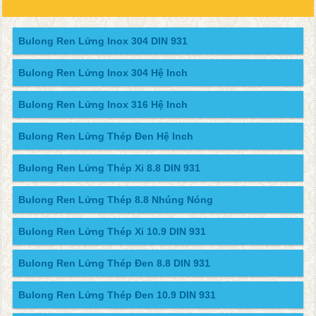
Bulong Ren Lửng Inox 304 DIN 931
Bulong Ren Lửng Inox 304 Hệ Inch
Bulong Ren Lửng Inox 316 Hệ Inch
Bulong Ren Lửng Thép Đen Hệ Inch
Bulong Ren Lửng Thép Xi 8.8 DIN 931
Bulong Ren Lửng Thép 8.8 Nhúng Nóng
Bulong Ren Lửng Thép Xi 10.9 DIN 931
Bulong Ren Lửng Thép Đen 8.8 DIN 931
Bulong Ren Lửng Thép Đen 10.9 DIN 931