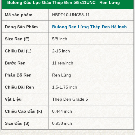
Bulong Đầu Lục Giác Thép Đen 5/8x11UNC - Ren Lửng
Mã sản phẩm
HBPD10-UNC58-11
Dòng Sản Phẩm
Bulong Ren Lửng Thép Đen Hệ Inch
Size Ren (E)
5/8 inch
Chiều Dài (L)
2-15 inch
Bước Ren
11 ren/inch
Phân Bố Ren
Ren Lửng
Chiều Dài Ren
1.5-1.75 inch
Vật Liệu
Thép Đen Grade 5
Chiều Cao Đầu (k)
0.444 inch
Size Đầu (S)
0.938 inch