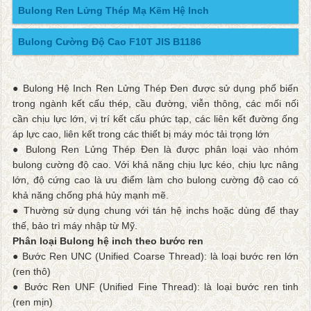
Bulong Ren Lửng Thép Mạ Kẽm Hệ Inch
Bulong Cường Độ Cao F10T JIS B1186
● Bulong Hệ Inch Ren Lửng Thép Đen được sử dụng phổ biến
trong ngành kết cấu thép, cầu đường, viễn thông, các mối nối
cần chịu lực lớn, vị trí kết cấu phức tạp, các liên kết đường ống
áp lực cao, liên kết trong các thiết bị máy móc tải trọng lớn
● Bulong Ren Lửng Thép Đen là được phân loại vào nhóm
bulong cường độ cao. Với khả năng chịu lực kéo, chịu lực nâng
lớn, độ cứng cao là ưu điểm làm cho bulong cường độ cao có
khả năng chống phá hủy mạnh mẽ.
● Thường sử dụng chung với tán hệ inchs hoặc dùng để thay
thế, bảo trì máy nhập từ Mỹ.
Phân loại Bulong hệ inch theo bước ren
● Bước Ren UNC (Unified Coarse Thread): là loại bước ren lớn
(ren thô)
● Bước Ren UNF (Unified Fine Thread): là loại bước ren tinh
(ren mịn)