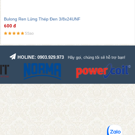
Bulong Ren Lửng Thép Đen 3/8x16UNC
600 đ
5Sao
HOLINE: 0903.929.973
Hãy gọi, chúng tôi sẽ hỗ trợ bạn!