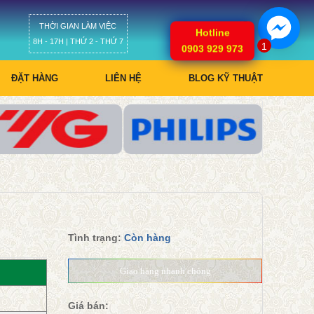
THỜI GIAN LÀM VIỆC
Giỏ hàng
Hotline
8H - 17H | THỨ 2 - THỨ 7
1
0903 929 973
ĐẶT HÀNG
LIÊN HỆ
BLOG KỸ THUẬT
Tình trạng:
Còn hàng
Giao hàng nhanh chóng
Giá bán: