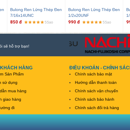
en
Bulong Ren Lửng Thép Đen
Bulong Ren Lửng Thép Đen
B
1/2x20UNF
1/2x13UNC
5
990 đ
990 đ
9
5Sao
5Sao
ôi sẽ hỗ trợ bạn!
 KHÁCH HÀNG
ĐIỀU KHOẢN - CHÍNH SÁ
ếm Sản Phẩm
Chính sách bảo mật
h sử dụng
Hướng dẫn thanh toán
dẫn mua hàng
Chính sách vận chuyển
nh giao hàng
Chính sách bảo hành
đường đi
Chính sách đổi trả hàng