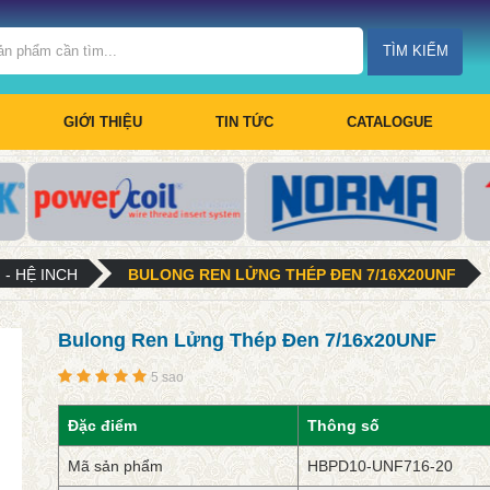
TÌM KIẾM
GIỚI THIỆU
TIN TỨC
CATALOGUE
- HỆ INCH
BULONG REN LỬNG THÉP ĐEN 7/16X20UNF
Bulong Ren Lửng Thép Đen 7/16x20UNF
5 sao
Đặc điểm
Thông số
Mã sản phẩm
HBPD10-UNF716-20