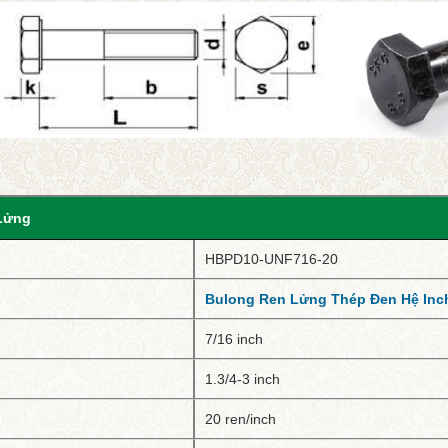
Lửng
HBPD10-UNF716-20
Bulong Ren Lửng Thép Đen Hệ Inc
7/16 inch
1.3/4-3 inch
20 ren/inch