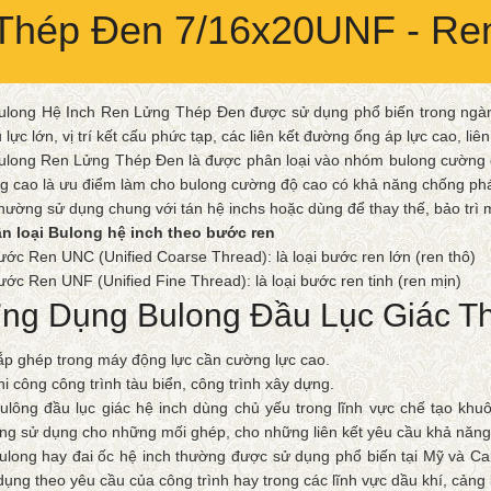
 Thép Đen 7/16x20UNF - Re
ulong Hệ Inch Ren Lửng Thép Đen được sử dụng phổ biến trong ngành
u lực lớn, vị trí kết cấu phức tạp, các liên kết đường ống áp lực cao, liê
ulong Ren Lửng Thép Đen là được phân loại vào nhóm bulong cường độ
g cao là ưu điểm làm cho bulong cường độ cao có khả năng chống p
hường sử dụng chung với tán hệ inchs hoặc dùng để thay thế, bảo trì
n loại Bulong hệ inch theo bước ren
ước Ren UNC (Unified Coarse Thread): là loại bước ren lớn (ren thô)
ước Ren UNF (Unified Fine Thread): là loại bước ren tinh (ren mịn)
ng Dụng Bulong Đầu Lục Giác T
ắp ghép trong máy động lực cần cường lực cao.
hi công công trình tàu biển, công trình xây dựng.
ulông đầu lục giác hệ inch dùng chủ yếu trong lĩnh vực chế tạo kh
ng sử dụng cho những mối ghép, cho những liên kết yêu cầu khả năng 
ulong hay đai ốc hệ inch thường được sử dụng phổ biến tại Mỹ và Can
dụng theo yêu cầu của công trình hay trong các lĩnh vực dầu khí, cảng 