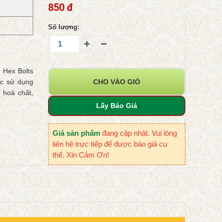
850 đ
Số lượng:
 Hex Bolts
ợc sử dụng
CHO VÀO GIỎ
 hoá chất,
Lấy Báo Giá
Giá sản phẩm
đang cập nhật. Vui lòng
liên hệ trực tiếp để được báo giá cụ
thể. Xin Cảm Ơn!