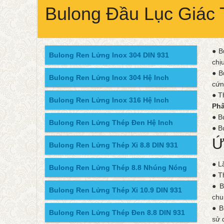
Bulong Đầu Lục Giác
● B
Bulong Ren Lửng Inox 304 DIN 931
chị
● B
Bulong Ren Lửng Inox 304 Hệ Inch
cứn
● T
Bulong Ren Lửng Inox 316 Hệ Inch
Phâ
● B
Bulong Ren Lửng Thép Đen Hệ Inch
● B
Ứ
Bulong Ren Lửng Thép Xi 8.8 DIN 931
● L
Bulong Ren Lửng Thép 8.8 Nhúng Nóng
● T
● B
Bulong Ren Lửng Thép Xi 10.9 DIN 931
chu
● B
Bulong Ren Lửng Thép Đen 8.8 DIN 931
sử 