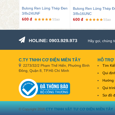
Bulong Ren Lửng Thép Đen
 Thép Đen
Bulong Ren Lửng Thép Đ
3/8x16UNC
7/16x14UNC
600 đ
850 đ
5Sao
5Sao
5Sao
HOLINE: 0903.929.973
Hãy gọi, chúng t
C.TY TNHH CƠ ĐIỆN MIỀN TÂY
HỖ TRỢ
2273/32/2 Phạm Thế Hiển, Phường Bình
Tìm Ki
Đông, Quận 8, TP.Hồ Chí Minh
Qui địn
Hướng 
Qui trì
Sơ đồ 
CTY TNHH VẬT TƯ CƠ ĐIỆN MIỀN TÂY
© Copyright 2018