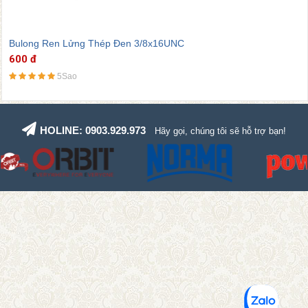
Bulong Ren Lửng Thép Đen 3/8x16UNC
600 đ
5Sao
HOLINE: 0903.929.973
Hãy gọi, chúng tôi sẽ hỗ trợ bạn!