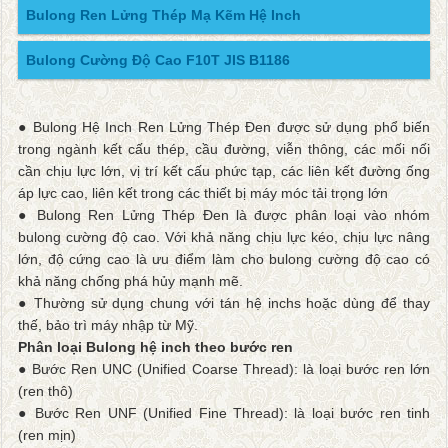
Bulong Ren Lửng Thép Mạ Kẽm Hệ Inch
Bulong Cường Độ Cao F10T JIS B1186
● Bulong Hệ Inch Ren Lửng Thép Đen được sử dụng phổ biến
trong ngành kết cấu thép, cầu đường, viễn thông, các mối nối
cần chịu lực lớn, vị trí kết cấu phức tạp, các liên kết đường ống
áp lực cao, liên kết trong các thiết bị máy móc tải trọng lớn
● Bulong Ren Lửng Thép Đen là được phân loại vào nhóm
bulong cường độ cao. Với khả năng chịu lực kéo, chịu lực nâng
lớn, độ cứng cao là ưu điểm làm cho bulong cường độ cao có
khả năng chống phá hủy mạnh mẽ.
● Thường sử dụng chung với tán hệ inchs hoặc dùng để thay
thế, bảo trì máy nhập từ Mỹ.
Phân loại Bulong hệ inch theo bước ren
● Bước Ren UNC (Unified Coarse Thread): là loại bước ren lớn
(ren thô)
● Bước Ren UNF (Unified Fine Thread): là loại bước ren tinh
(ren mịn)