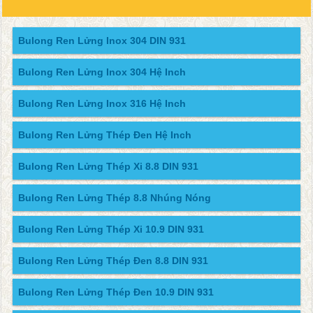
Bulong Ren Lửng Inox 304 DIN 931
Bulong Ren Lửng Inox 304 Hệ Inch
Bulong Ren Lửng Inox 316 Hệ Inch
Bulong Ren Lửng Thép Đen Hệ Inch
Bulong Ren Lửng Thép Xi 8.8 DIN 931
Bulong Ren Lửng Thép 8.8 Nhúng Nóng
Bulong Ren Lửng Thép Xi 10.9 DIN 931
Bulong Ren Lửng Thép Đen 8.8 DIN 931
Bulong Ren Lửng Thép Đen 10.9 DIN 931