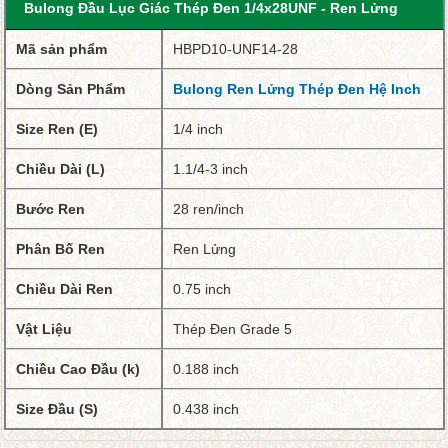
Bulong Đầu Lục Giác Thép Đen 1/4x28UNF - Ren Lửng
Mã sản phẩm
HBPD10-UNF14-28
Dòng Sản Phẩm
Bulong Ren Lửng Thép Đen Hệ Inch
Size Ren (E)
1/4 inch
Chiều Dài (L)
1.1/4-3 inch
Bước Ren
28 ren/inch
Phân Bố Ren
Ren Lửng
Chiều Dài Ren
0.75 inch
Vật Liệu
Thép Đen Grade 5
Chiều Cao Đầu (k)
0.188 inch
Size Đầu (S)
0.438 inch