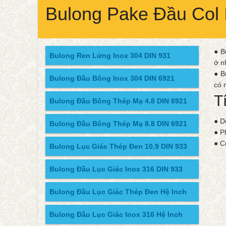
Bulong Pake Đầu Col 
● B
Bulong Ren Lửng Inox 304 DIN 931
ở n
● B
Bulong Đầu Bông Inox 304 DIN 6921
có 
T
Bulong Đầu Bông Thép Mạ 4.8 DIN 6921
● D
Bulong Đầu Bông Thép Mạ 8.8 DIN 6921
● P
● C
Bulong Lục Giác Thép Đen 10.9 DIN 933
Bulong Đầu Lục Giác Inox 316 DIN 933
Bulong Đầu Lục Giác Thép Đen Hệ Inch
Bulong Đầu Lục Giác Inox 316 Hệ Inch