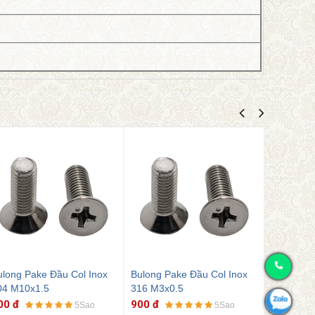
ulong Pake Đầu Col Inox
Bulong Pake Đầu Col Inox
Bulong P
16 M3x0.5
304 M1.6x0.36
304 M2.5
00 đ
900 đ
900 đ
5Sao
5Sao