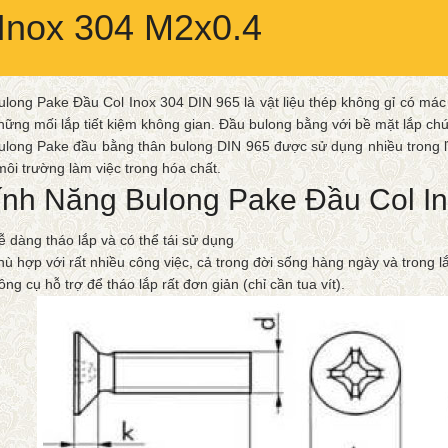
Inox 304 M2x0.4
ulong Pake Đầu Col Inox 304 DIN 965 là vật liệu thép không gỉ có má
hững mối lắp tiết kiệm không gian. Đầu bulong bằng với bề mặt lắp ch
ulong Pake đầu bằng thân bulong DIN 965 được sử dụng nhiều trong l
môi trường làm việc trong hóa chất.
ính Năng Bulong Pake Đầu Col I
ễ dàng tháo lắp và có thể tái sử dụng
hù hợp với rất nhiều công việc, cả trong đời sống hàng ngày và trong 
ông cụ hỗ trợ để tháo lắp rất đơn giản (chỉ cần tua vít).