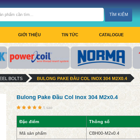
TÌM KIẾM
GIỚI THIỆU
TIN TỨC
CATALOGUE
EEL BOLTS
BULONG PAKE ĐẦU COL INOX 304 M2X0.4
Bulong Pake Đầu Col Inox 304 M2x0.4
5 sao
Đặc điểm
Thông số
Mã sản phẩm
CBH00-M2x0.4