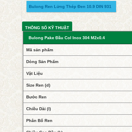
Bulong Ren Lửng Thép Đen 10.9 DIN 931
THÔNG SỐ KỸ THUẬT
Bulong Pake Đầu Col Inox 304 M2x0.4
Mã sản phẩm
Dòng Sản Phẩm
Vật Liệu
Size Ren (d)
Bước Ren
Chiều Dài (l)
Phân Bố Ren