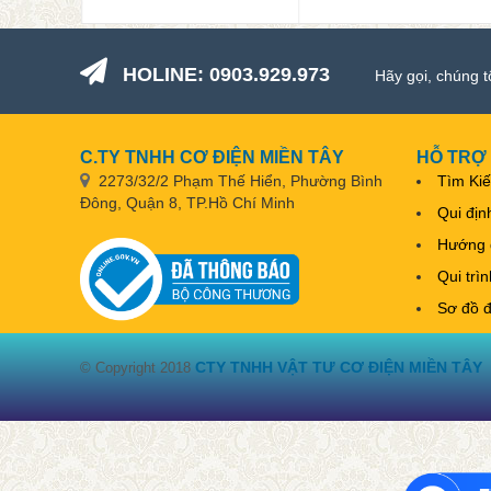
HOLINE: 0903.929.973
Hãy gọi, chúng t
C.TY TNHH CƠ ĐIỆN MIỀN TÂY
HỖ TRỢ
2273/32/2 Phạm Thế Hiển, Phường Bình
Tìm Ki
Đông, Quận 8, TP.Hồ Chí Minh
Qui địn
Hướng 
Qui trì
Sơ đồ 
CTY TNHH VẬT TƯ CƠ ĐIỆN MIỀN TÂY
© Copyright 2018