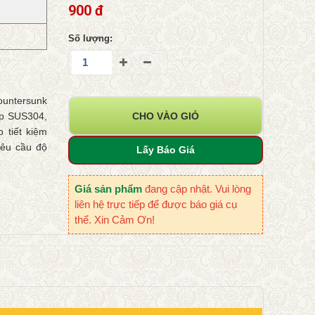
900 đ
Số lượng:
ountersunk
ép SUS304,
CHO VÀO GIỎ
 tiết kiệm
yêu cầu độ
Lấy Báo Giá
Giá sản phẩm
đang cập nhật. Vui lòng
liên hệ trực tiếp để được báo giá cụ
thể. Xin Cảm Ơn!