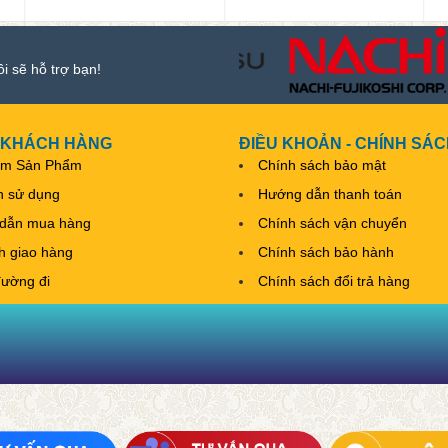
ôi sẽ hỗ trợ bạn!
 KHÁCH HÀNG
ĐIỀU KHOẢN - CHÍNH SÁ
ếm Sản Phẩm
Chính sách bảo mật
h sử dụng
Hướng dẫn thanh toán
dẫn mua hàng
Chính sách vận chuyển
nh giao hàng
Chính sách bảo hành
đường đi
Chính sách đổi trả hàng