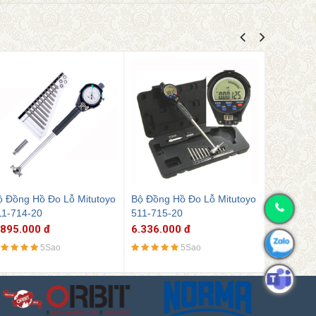
ộ Đồng Hồ Đo Lỗ Mitutoyo
Bộ Đồng Hồ Đo Lỗ Mitutoyo
Bộ Đồng 
11-715-20
511-211-20
511-204-
.336.000 đ
3.311.000 đ
3.509.00
5Sao
5Sao