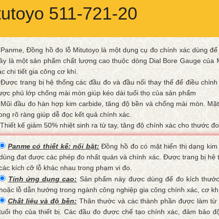
utoyo 511-721-20
 Panme, Đồng hồ đo lỗ Mitutoyo là một dụng cụ đo chính xác dùng để 
ây là một sản phẩm chất lượng cao thuộc dòng Dial Bore Gauge của M
ác chi tiết gia công cơ khí.
 Được trang bị hệ thống các đầu đo và đầu nối thay thế để điều chỉnh
ợc phủ lớp chống mài mòn giúp kéo dài tuổi thọ của sản phẩm
 Mũi đầu đo hàn hợp kim carbide, tăng độ bền và chống mài mòn. Mặt đồn
ong rõ ràng giúp dễ đọc kết quả chính xác.
 Thiết kế giảm 50% nhiệt sinh ra từ tay, tăng độ chính xác cho thước đo
Panme có thiết kế: nổi bật:
Đồng hồ đo có mặt hiển thị dạng kim 
dùng đạt được các phép đo nhất quán và chính xác. Được trang bị hệ t
các kích cỡ lỗ khác nhau trong phạm vi đo.
Tính ứng dụng cao:
Sản phẩm này được dùng để đo kích thước bê
hoặc lỗ dẫn hướng trong ngành công nghiệp gia công chính xác, cơ kh
Chất liệu và độ bền:
Thân thước và các thành phần được làm từ vật
tuổi thọ của thiết bị. Các đầu đo được chế tạo chính xác, đảm bảo độ