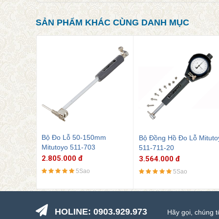
SẢN PHẨM KHÁC CÙNG DANH MỤC
Bộ Đồng Hồ Đo Lỗ Mitutoyo
0mm
Bộ Đồng Hồ Đo Lỗ Mituto
511-711-20
511-712-20
3.564.000 đ
3.674.000 đ
5Sao
5Sao
HOLINE: 0903.929.973
Hãy gọi, chúng t