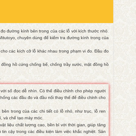
đo đường kính bên trong của các lỗ với kích thước nhỏ.
itutoyo, chuyên dùng để kiểm tra đường kính trong của
 cho các kích cỡ lỗ khác nhau trong phạm vi đo. Đầu đo
g hồ cứng chống bể, chống trầy xước, mặt đồng hồ
.
với số đọc dễ nhìn. Có thể điều chỉnh cho phép người
hống các đầu đo và đầu nối thay thế để điều chỉnh cho
n trong của các chi tiết có lỗ nhỏ, như trục, lỗ ren
í, và chế tạo máy móc.
 liệu chất lượng cao, bền bỉ với thời gian, giúp tăng
 tin cậy trong các điều kiện làm việc khắc nghiệt. Sản