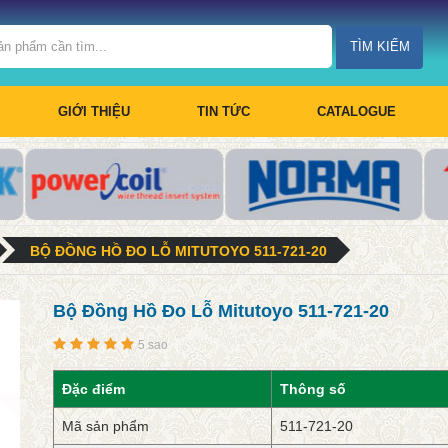
TÌM KIẾM
GIỚI THIỆU
TIN TỨC
CATALOGUE
BỘ ĐỒNG HỒ ĐO LỖ MITUTOYO 511-721-20
Bộ Đồng Hồ Đo Lỗ Mitutoyo 511-721-20
5 sao
Đặc điểm
Thông số
Mã sản phẩm
511-721-20