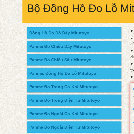
Bộ Đồng Hồ Đo Lỗ Mit
●
Đồng Hồ Đo Độ Dày Mitutoyo
Đ
c
Panme Đo Chiều Dày Mitutoyo
●
đư
Panme Đo Chiều Sâu Mitutoyo
●
tr
Panme, Đồng Hồ Đo Lỗ Mitutoyo
●
Panme Đo Trong Cơ Khí Mitutoyo
Panme Đo Trong Điện Tử Mitutoyo
Panme Đo Ngoài Cơ Khí Mitutoyo
Panme Đo Ngoài Điện Tử Mitutoyo