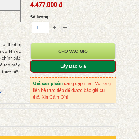
4.477.000 đ
Số lượng:
t thiết bị
g cơ khí và
CHO VÀO GIỎ
 chính xác
hế tạo máy,
Lấy Báo Giá
 thực hiện
Giá sản phẩm
đang cập nhật. Vui lòng
liên hệ trực tiếp để được báo giá cụ
0
thể. Xin Cảm Ơn!