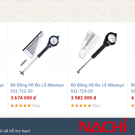
yo
Bộ Đồng Hồ Đo Lỗ Mitutoyo
Bộ Đồng Hồ Đo Lỗ Mitutoyo
B
511-713-20
511-714-20
5
3.982.000 đ
4.895.000 đ
6
5Sao
5Sao
ôi sẽ hỗ trợ bạn!