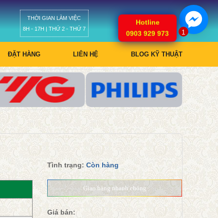
THỜI GIAN LÀM VIỆC
Giỏ hàng
Hotline
8H - 17H | THỨ 2 - THỨ 7
1
0903 929 973
ĐẶT HÀNG
LIÊN HỆ
BLOG KỸ THUẬT
Tình trạng:
Còn hàng
Giao hàng nhanh chóng
Giá bán: