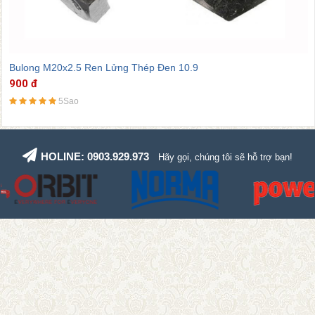
Bulong M20x2.5 Ren Lửng Thép Đen 10.9
900 đ
5Sao
HOLINE: 0903.929.973
Hãy gọi, chúng tôi sẽ hỗ trợ bạn!