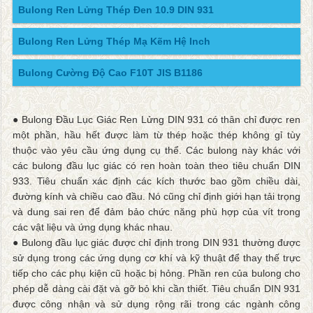
Bulong Ren Lửng Thép Đen 10.9 DIN 931
Bulong Ren Lửng Thép Mạ Kẽm Hệ Inch
Bulong Cường Độ Cao F10T JIS B1186
● Bulong Đầu Lục Giác Ren Lửng DIN 931 có thân chỉ được ren
một phần, hầu hết được làm từ thép hoặc thép không gỉ tùy
thuộc vào yêu cầu ứng dụng cụ thể. Các bulong này khác với
các bulong đầu lục giác có ren hoàn toàn theo tiêu chuẩn DIN
933. Tiêu chuẩn xác định các kích thước bao gồm chiều dài,
đường kính và chiều cao đầu. Nó cũng chỉ định giới hạn tải trọng
và dung sai ren để đảm bảo chức năng phù hợp của vít trong
các vật liệu và ứng dụng khác nhau.
● Bulong đầu lục giác được chỉ định trong DIN 931 thường được
sử dụng trong các ứng dụng cơ khí và kỹ thuật để thay thế trực
tiếp cho các phụ kiện cũ hoặc bị hỏng. Phần ren của bulong cho
phép dễ dàng cài đặt và gỡ bỏ khi cần thiết. Tiêu chuẩn DIN 931
được công nhận và sử dụng rộng rãi trong các ngành công