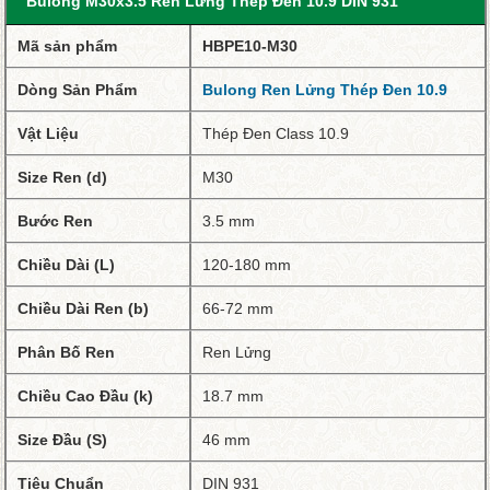
Bulong M30x3.5 Ren Lửng Thép Đen 10.9 DIN 931
Mã sản phẩm
HBPE10-M30
Dòng Sản Phẩm
Bulong Ren Lửng Thép Đen 10.9
Vật Liệu
Thép Đen Class 10.9
Size Ren (d)
M30
Bước Ren
3.5 mm
Chiều Dài (L)
120-180 mm
Chiều Dài Ren (b)
66-72 mm
Phân Bố Ren
Ren Lửng
Chiều Cao Đầu (k)
18.7 mm
Size Đầu (S)
46 mm
Tiêu Chuẩn
DIN 931