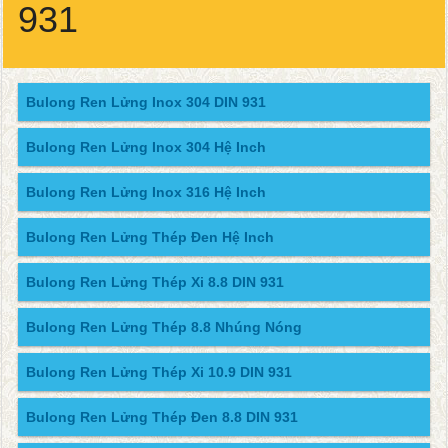
931
Bulong Ren Lửng Inox 304 DIN 931
Bulong Ren Lửng Inox 304 Hệ Inch
Bulong Ren Lửng Inox 316 Hệ Inch
Bulong Ren Lửng Thép Đen Hệ Inch
Bulong Ren Lửng Thép Xi 8.8 DIN 931
Bulong Ren Lửng Thép 8.8 Nhúng Nóng
Bulong Ren Lửng Thép Xi 10.9 DIN 931
Bulong Ren Lửng Thép Đen 8.8 DIN 931