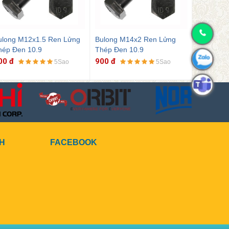
5 Ren Lửng
Bulong M14x2 Ren Lửng
Bulong M16x2 Ren Lửn
Thép Đen 10.9
Thép Đen 10.9
900 đ
900 đ
5Sao
5Sao
5Sao
CH
FACEBOOK