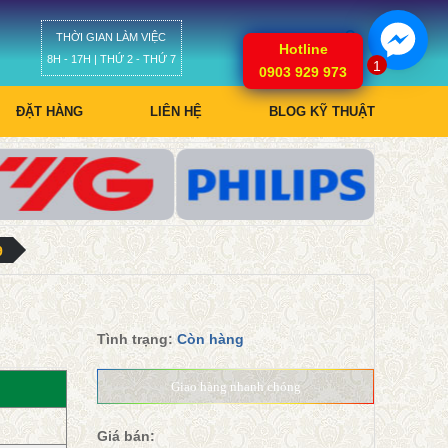
THỜI GIAN LÀM VIỆC
Giỏ hàng
Hotline
8H - 17H | THỨ 2 - THỨ 7
1
0903 929 973
ĐẶT HÀNG
LIÊN HỆ
BLOG KỸ THUẬT
9
Tình trạng:
Còn hàng
Giao hàng nhanh chóng
Giá bán: