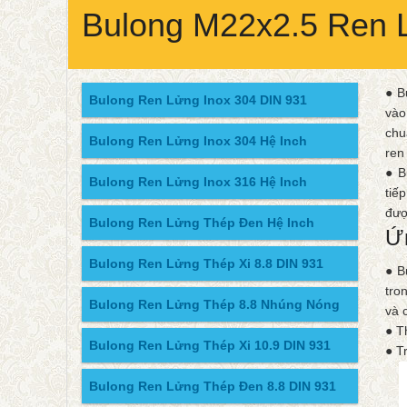
Bulong M22x2.5 Ren 
● B
Bulong Ren Lửng Inox 304 DIN 931
vào
chu
Bulong Ren Lửng Inox 304 Hệ Inch
ren
● B
Bulong Ren Lửng Inox 316 Hệ Inch
tiế
đượ
Bulong Ren Lửng Thép Đen Hệ Inch
Ứ
Bulong Ren Lửng Thép Xi 8.8 DIN 931
● B
tro
Bulong Ren Lửng Thép 8.8 Nhúng Nóng
và 
● T
Bulong Ren Lửng Thép Xi 10.9 DIN 931
● T
Bulong Ren Lửng Thép Đen 8.8 DIN 931