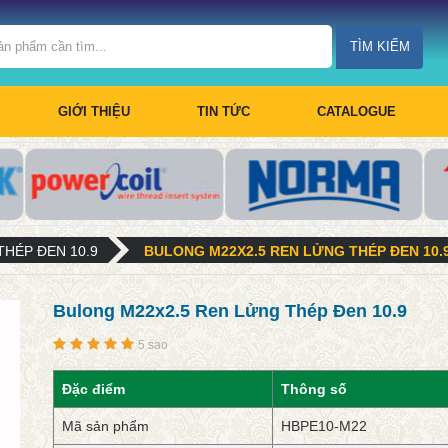
TÌM KIẾM
GIỚI THIỆU
TIN TỨC
CATALOGUE
THÉP ĐEN 10.9
BULONG M22X2.5 REN LỬNG THÉP ĐEN 10.
Bulong M22x2.5 Ren Lửng Thép Đen 10.9
5 sao
Đặc điểm
Thông số
Mã sản phẩm
HBPE10-M22