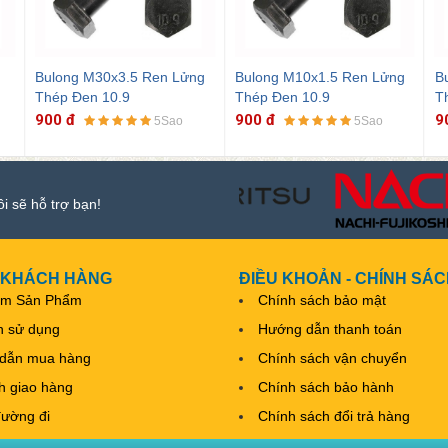
M30x3.5 Ren Lửng
Bulong M10x1.5 Ren Lửng
Bulong M12x1.
n 10.9
Thép Đen 10.9
Thép Đen 10.9
900 đ
900 đ
5Sao
5Sao
ôi sẽ hỗ trợ bạn!
 KHÁCH HÀNG
ĐIỀU KHOẢN - CHÍNH SÁ
ếm Sản Phẩm
Chính sách bảo mật
h sử dụng
Hướng dẫn thanh toán
dẫn mua hàng
Chính sách vận chuyển
nh giao hàng
Chính sách bảo hành
đường đi
Chính sách đổi trả hàng