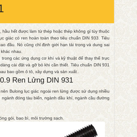
1
 hầu hết được làm từ thép hoặc thép không gỉ tùy thuộc
ục giác có ren hoàn toàn theo tiêu chuẩn DIN 933. Tiêu
o đầu. Nó cũng chỉ định giới hạn tải trọng và dung sai
g khác nhau.
trong các ứng dụng cơ khí và kỹ thuật để thay thế trực
dàng cài đặt và gỡ bỏ khi cần thiết. Tiêu chuẩn DIN 931
au bao gồm ô tô, xây dựng và sản xuất..
0.9 Ren Lửng DIN 931
c nên Bulong lục giác ngoài ren lửng được sử dụng nhiều
, ngành đóng tàu biển, ngành dầu khí, ngành cầu đường
ng gói, bao bì, môi trường sạch.