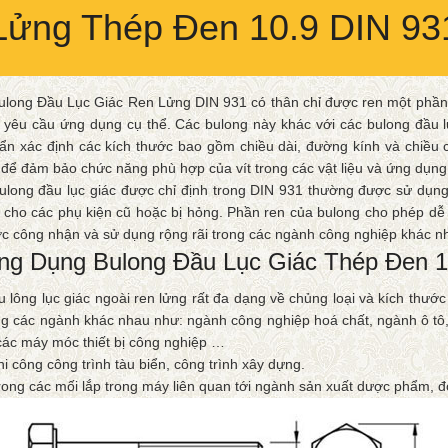
Lửng Thép Đen 10.9 DIN 93
ulong Đầu Lục Giác Ren Lửng DIN 931 có thân chỉ được ren một phần,
 yêu cầu ứng dụng cụ thể. Các bulong này khác với các bulong đầu l
ẩn xác định các kích thước bao gồm chiều dài, đường kính và chiều ca
 để đảm bảo chức năng phù hợp của vít trong các vật liệu và ứng dụn
ulong đầu lục giác được chỉ định trong DIN 931 thường được sử dụng 
p cho các phụ kiện cũ hoặc bị hỏng. Phần ren của bulong cho phép dễ 
c công nhận và sử dụng rộng rãi trong các ngành công nghiệp khác nh
ng Dụng Bulong Đầu Lục Giác Thép Đen 1
u lông lục giác ngoài ren lửng rất đa dạng về chủng loại và kích thướ
ng các ngành khác nhau như: ngành công nghiệp hoá chất, ngành ô tô
các máy móc thiết bị công nghiệp …
hi công công trình tàu biển, công trình xây dựng.
rong các mối lắp trong máy liên quan tới ngành sản xuất dược phẩm, đó