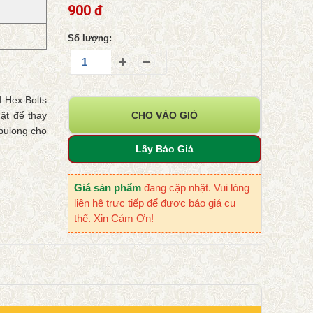
900 đ
Số lượng:
 Hex Bolts
ật để thay
CHO VÀO GIỎ
 bulong cho
Lấy Báo Giá
Giá sản phẩm
đang cập nhật. Vui lòng
liên hệ trực tiếp để được báo giá cụ
thể. Xin Cảm Ơn!