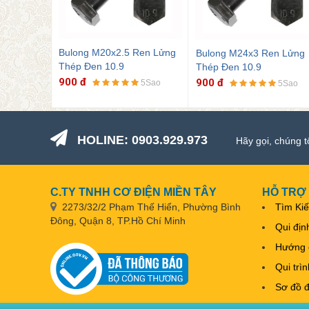
Bulong M24x3 Ren Lửng
Bulong M20x2.5 Ren Lửng
Bulong 
Thép Đen 10.9
Thép Đen 10.9
Thép Đe
900 đ
900 đ
900 đ
5Sao
5Sao
HOLINE: 0903.929.973
Hãy gọi, chúng t
C.TY TNHH CƠ ĐIỆN MIỀN TÂY
HỖ TRỢ
2273/32/2 Phạm Thế Hiển, Phường Bình
Tìm Ki
Đông, Quận 8, TP.Hồ Chí Minh
Qui địn
Hướng 
Qui trì
Sơ đồ 