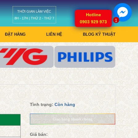
THỜI GIAN LÀM VIỆC
Giỏ hàng
Hotline
8H - 17H | THỨ 2 - THỨ 7
1
0903 929 973
ĐẶT HÀNG
LIÊN HỆ
BLOG KỸ THUẬT
Tình trạng:
Còn hàng
Giao hàng nhanh chóng
Giá bán: