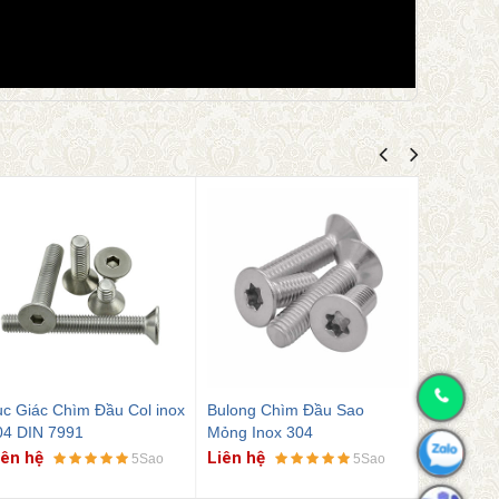
ulong Chìm Đầu Sao
Dụng Cụ Bẻ Đuôi Gập Ren
Dụng Cụ 
ỏng Inox 304
Cấy Volkel
Volkel
iên hệ
Liên hệ
Liên hệ
5Sao
5Sao