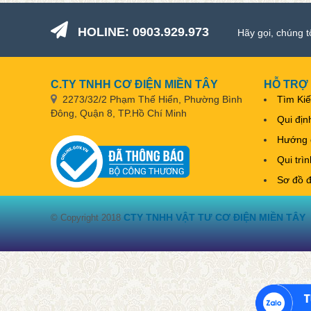
HOLINE: 0903.929.973
Hãy gọi, chúng t
C.TY TNHH CƠ ĐIỆN MIỀN TÂY
HỖ TRỢ
2273/32/2 Phạm Thế Hiển, Phường Bình
Tìm Ki
Đông, Quận 8, TP.Hồ Chí Minh
Qui địn
Hướng 
Qui trì
Sơ đồ 
CTY TNHH VẬT TƯ CƠ ĐIỆN MIỀN TÂY
© Copyright 2018