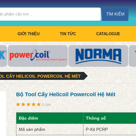
TÌM KIẾM
GIỚI THIỆU
TIN TỨC
CATALOGUE
OL CẤY HELICOIL POWERCOIL HỆ MÉT
Bộ Tool Cấy Helicoil Powercoil Hệ Mét
5 sao
Đặc điểm
Thông số
Mã sản phẩm
P-Kit PCRP