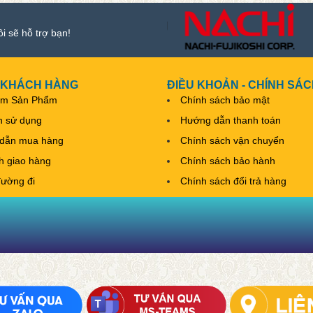
ôi sẽ hỗ trợ bạn!
 KHÁCH HÀNG
ĐIỀU KHOẢN - CHÍNH SÁ
ếm Sản Phẩm
Chính sách bảo mật
h sử dụng
Hướng dẫn thanh toán
dẫn mua hàng
Chính sách vận chuyển
nh giao hàng
Chính sách bảo hành
đường đi
Chính sách đổi trả hàng