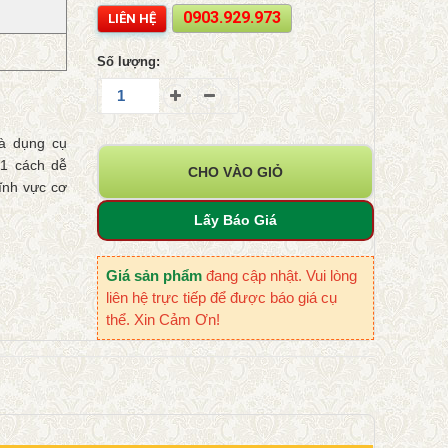
0903.929.973
LIÊN HỆ
Số lượng:
là dụng cụ
 1 cách dễ
CHO VÀO GIỎ
lĩnh vực cơ
Lấy Báo Giá
Giá sản phẩm
đang cập nhật. Vui lòng
liên hệ trực tiếp để được báo giá cụ
thể. Xin Cảm Ơn!