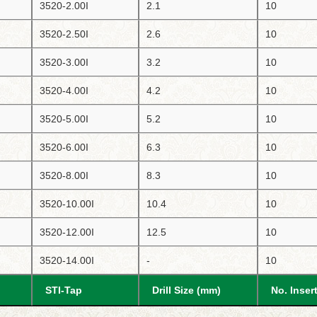
3520-2.00I
2.1
10
3520-2.50I
2.6
10
3520-3.00I
3.2
10
3520-4.00I
4.2
10
3520-5.00I
5.2
10
3520-6.00I
6.3
10
3520-8.00I
8.3
10
3520-10.00I
10.4
10
3520-12.00I
12.5
10
3520-14.00I
-
10
STI-Tap
Drill Size (mm)
No. Inser