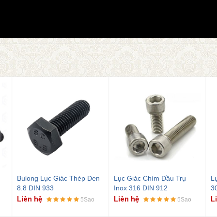
n
Lục Giác Chìm Đầu Trụ
Lục Giác Chìm Đầu Col inox
B
Inox 316 DIN 912
304 DIN 7991
M
Liên hệ
Liên hệ
L
5Sao
5Sao