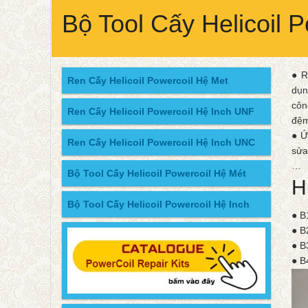
Bộ Tool Cấy Helicoil P
● R
Ren Cấy Helicoil Powercoil Hệ Met
dụn
côn
Ren Cấy Helicoil Powercoil Hệ Inch UNF
đệm
● Ứ
Ren Cấy Helicoil Powercoil Hệ Inch UNC
sửa
…
Bộ Tool Cấy Helicoil Powercoil Hệ Mét
H
Bộ Tool Cấy Helicoil Powercoil Hệ Inch
● B
● B
● B
● B