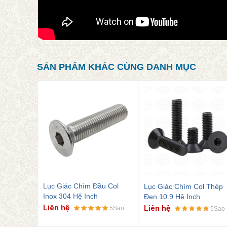
SẢN PHẨM KHÁC CÙNG DANH MỤC
Lục Giác Chìm Col Thép
u Col
Bulong Lục Giác Thép Đe
Đen 10.9 Hệ Inch
8.8 DIN 933
Liên hệ
Liên hệ
5Sao
5Sao
5Sao