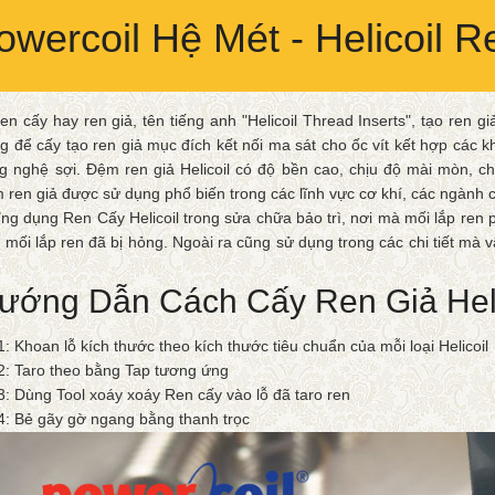
owercoil Hệ Mét - Helicoil Re
en cấy hay ren giả, tên tiếng anh "Helicoil Thread Inserts", tạo ren g
g để cấy tạo ren giả mục đích kết nối ma sát cho ốc vít kết hợp các kh
g nghệ sợi. Đệm ren giả Helicoil có độ bền cao, chịu độ mài mòn, ch
 ren giả được sử dụng phổ biến trong các lĩnh vực cơ khí, các ngành c
ng dụng Ren Cấy Helicoil trong sửa chữa bảo trì, nơi mà mối lắp ren 
 mối lắp ren đã bị hỏng. Ngoài ra cũng sử dụng trong các chi tiết mà 
ướng Dẫn Cách Cấy Ren Giả Heli
1: Khoan lỗ kích thước theo kích thước tiêu chuẩn của mỗi loại Helicoil
2: Taro theo bằng Tap tương ứng
3: Dùng Tool xoáy xoáy Ren cấy vào lỗ đã taro ren
4: Bẻ gãy gờ ngang bằng thanh trọc