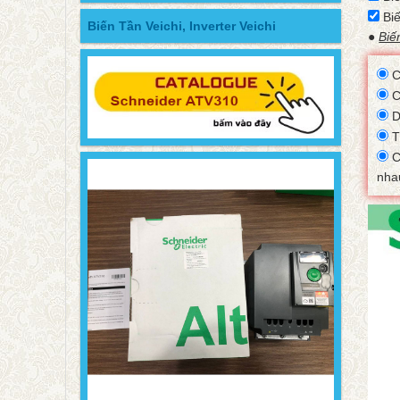
Biế
Biến Tần Veichi, Inverter Veichi
●
Biế
C
Có
D
T
C
nha