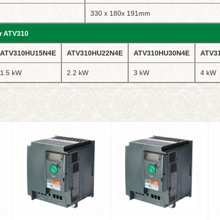
330 x 180x 191mm
r ATV310
ATV310HU15N4E
ATV310HU22N4E
ATV310HU30N4E
ATV3
1.5 kW
2.2 kW
3 kW
4 kW