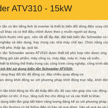
ider ATV310 - 15kW
n tần có tên tiếng Anh là inverter là thiết bị biến đổi dòng điện xoay 
 số khác và có thể điều chỉnh được theo ý muốn người sử dụng.
 kích thước nhỏ gọn, nên rất dễ lắp đặt, đặt biệt biến tần Schneider có 
nghiệp và dân dụng, hay trong các nhà máy chế tạo. Chức năng của 
mất pha, thấp áp, quả tải.
n tần Schneider series ATV310 được thiết kế phù hợp nên được ứng 
đóng gói sản phẩm, máy công cụ, máy dập, máy in, máy xã cuốn...
thiết bị không thể thiếu trong các công trình công nghiệp, công trình d
 ích khi sử dụng biến tần Schneider ATV310:
ràng thay đổi tốc độ động cơ, đảo chiều quay động cơ.
m dòng khởi động so với phương pháp khởi động trực tiếp, khởi độn
.
n tần khởi động từ tốc độ thấp đến tốc độ cao nên giúp cho các động 
phần cơ khí, ổ trục, tăng tuổi thọ cho động cơ và các thiết bị khác.
dụng biến tần giúp tiết kiệm năng lượng đáng kể so với phương pháp c
n tần thường có hệ thống điện tử bảo vệ quá dòng, bảo vệ quá áp và t