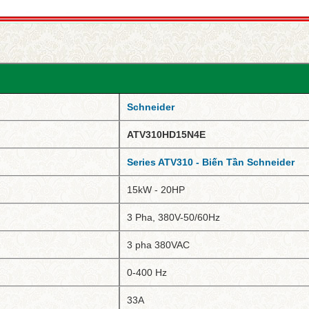
Schneider
ATV310HD15N4E
Series ATV310 - Biến Tần Schneider
15kW - 20HP
3 Pha, 380V-50/60Hz
3 pha 380VAC
0-400 Hz
33A