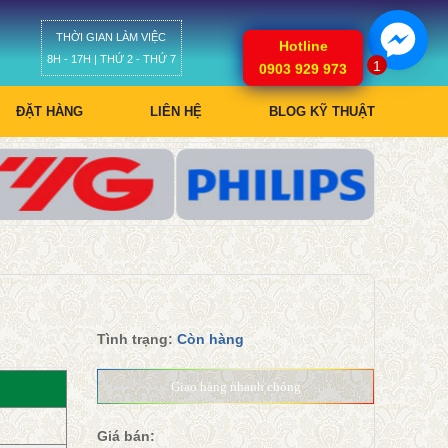
THỜI GIAN LÀM VIỆC
Giỏ hàng
Hotline
8H - 17H | THỨ 2 - THỨ 7
1
0903 929 973
ĐẶT HÀNG
LIÊN HỆ
BLOG KỸ THUẬT
Tình trạng:
Còn hàng
Giao hàng nhanh chóng
Giá bán: