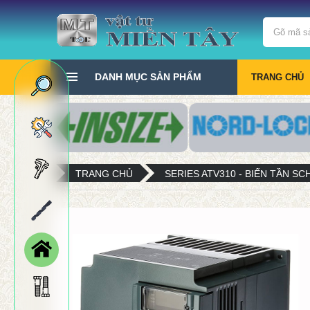
DANH MỤC SẢN PHẨM
TRANG CHỦ
TRANG CHỦ
SERIES ATV310 - BIẾN TẦN S