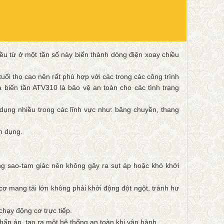
chiều từ ở một tần số này biến thành dòng điện xoay chiều
tuổi thọ cao nên rất phù hợp với các trong các công trình
biến tần ATV310 là bảo vệ an toàn cho các tình trạng
dụng nhiều trong các lĩnh vực như: băng chuyền, thang
ân dụng.
g sao-tam giác nên không gây ra sụt áp hoặc khó khởi
cơ mang tải lớn không phải khởi động đột ngột, tránh hư
hạy động cơ trực tiếp.
hấp áp, tạo ra một hệ thống an toàn khi vận hành.