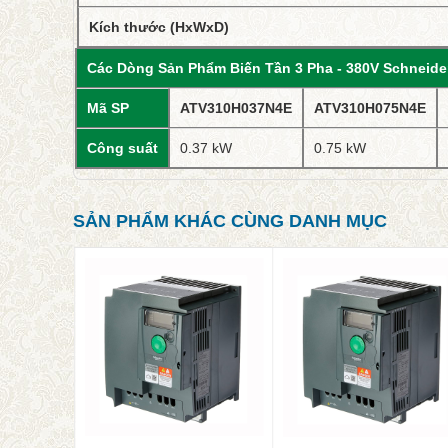
Kích thước (HxWxD)
Các Dòng Sản Phẩm Biến Tần 3 Pha - 380V Schneide
Mã SP
ATV310H037N4E
ATV310H075N4E
Công suất
0.37 kW
0.75 kW
SẢN PHẨM KHÁC CÙNG DANH MỤC