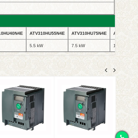
10HU40N4E
ATV310HU55N4E
ATV310HU75N4E
ATV310HD1
5.5 kW
7.5 kW
11 kW