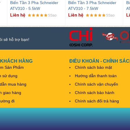
r
Biến Tần 3 Pha Schneider
Biến Tần 3 Pha Schneider
In
ATV310 - 7.5kW
ATV310 - 11kW
A
Liên hệ
Liên hệ
L
5Sao
5Sao
ôi sẽ hỗ trợ bạn!
 KHÁCH HÀNG
ĐIỀU KHOẢN - CHÍNH SÁ
ếm Sản Phẩm
Chính sách bảo mật
h sử dụng
Hướng dẫn thanh toán
dẫn mua hàng
Chính sách vận chuyển
nh giao hàng
Chính sách bảo hành
đường đi
Chính sách đổi trả hàng