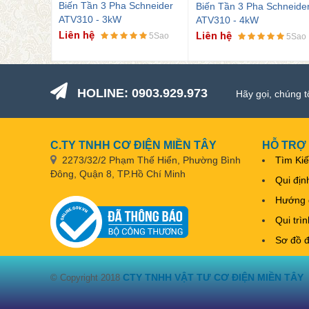
Biến Tần 3 Pha Schneider
chneider
Biến Tần 3 Pha Schneide
ATV310 - 4kW
ATV310 - 5.5kW
Liên hệ
Liên hệ
5Sao
5Sao
5Sao
HOLINE: 0903.929.973
Hãy gọi, chúng t
C.TY TNHH CƠ ĐIỆN MIỀN TÂY
HỖ TRỢ
2273/32/2 Phạm Thế Hiển, Phường Bình
Tìm Ki
Đông, Quận 8, TP.Hồ Chí Minh
Qui địn
Hướng 
Qui trì
Sơ đồ 
CTY TNHH VẬT TƯ CƠ ĐIỆN MIỀN TÂY
© Copyright 2018