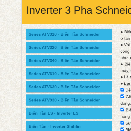
Inverter 3 Pha Schne
● Biế
Series ATV310 - Biến Tần Schneider
ở tần
● Với
Series ATV320 - Biến Tần Schneider
công 
như: 
Series ATV340 - Biến Tần Schneider
● Biế
máy, 
Series ATV610 - Biến Tần Schneider
● Là 
●
Lợi
Series ATV630 - Biến Tần Schneider
Dễ 
Giả
Series ATV930 - Biến Tần Schneider
động
Biế
Biến Tần LS - Inverter LS
hỏng 
Sử 
Biến Tần - Inverter Shihlin
Biế