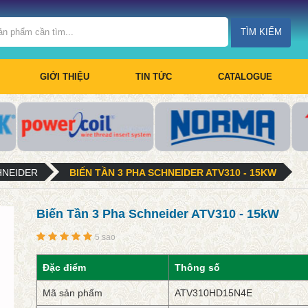
TÌM KIẾM
GIỚI THIỆU
TIN TỨC
CATALOGUE
CHNEIDER
BIẾN TẦN 3 PHA SCHNEIDER ATV310 - 15KW
Biến Tần 3 Pha Schneider ATV310 - 15kW
5 sao
Đặc điểm
Thông số
Mã sản phẩm
ATV310HD15N4E