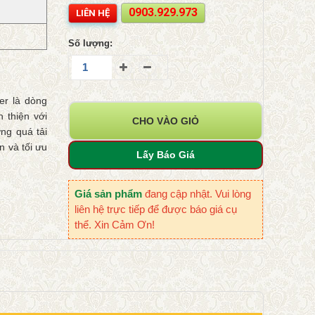
0903.929.973
LIÊN HỆ
Số lượng:
er là dòng
n thiện với
CHO VÀO GIỎ
ng quá tải
n và tối ưu
Lấy Báo Giá
Giá sản phẩm
đang cập nhật. Vui lòng
liên hệ trực tiếp để được báo giá cụ
thể. Xin Cảm Ơn!