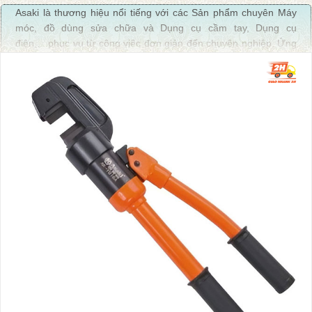
Asaki là thương hiệu nổi tiếng với các Sản phẩm chuyên Máy
móc, đồ dùng sửa chữa và Dụng cụ cầm tay, Dụng cụ
điện,....phục vụ từ công việc đơn giản đến chuyên nghiệp. Ứng
dụng rộng rãi ở gia đình hoặc Công nghiệp chế tạo, cơ khí,
máy móc,.... Sản phẩm của ASAKI được sản xuất theo dây
chuyền công nghệ hiện đại của Nhật Bản. Luôn đảm bảo chất
lượng cho sản phẩm và giá cả phải chăng giúp bạn có thể yên
tâm sử dụng mà không cần phải suy nghĩ nhiều.