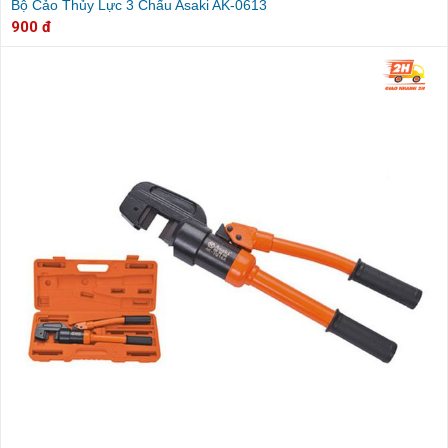
Bộ Cảo Thủy Lực 3 Chấu Asaki AK-0613
900 đ