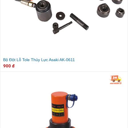
Bộ Đột Lỗ Tole Thủy Lực Asaki AK-0611
900 đ