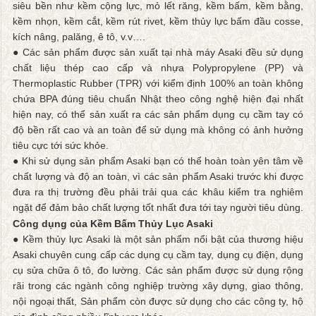
siêu bền như kềm cộng lực, mỏ lết răng, kềm bấm, kềm bằng,
kềm nhọn, kềm cắt, kềm rút rivet, kềm thủy lực bấm đầu cosse,
kích nâng, palăng, ê tô, v.v….
● Các sản phẩm được sản xuất tại nhà máy Asaki đều sử dụng
chất liệu thép cao cấp và nhựa Polypropylene (PP) và
Thermoplastic Rubber (TPR) với kiểm định 100% an toàn không
chứa BPA đúng tiêu chuẩn Nhật theo công nghệ hiện đại nhất
hiện nay, có thể sản xuất ra các sản phẩm dụng cụ cầm tay có
độ bền rất cao và an toàn để sử dụng mà không có ảnh hưởng
tiêu cực tới sức khỏe.
● Khi sử dụng sản phẩm Asaki bạn có thể hoàn toàn yên tâm về
chất lượng và độ an toàn, vì các sản phẩm Asaki trước khi được
đưa ra thị trường đều phải trải qua các khâu kiểm tra nghiêm
ngặt để đảm bảo chất lượng tốt nhất đưa tới tay người tiêu dùng.
Công dụng của Kềm Bấm Thủy Lục Asaki
● Kềm thủy lực Asaki là một sản phẩm nổi bật của thương hiệu
Asaki chuyên cung cấp các dụng cụ cầm tay, dụng cụ điện, dụng
cụ sửa chữa ô tô, đo lường. Các sản phẩm được sử dụng rộng
rãi trong các ngành công nghiệp trường xây dựng, giao thông,
nội ngoại thất, Sản phẩm còn được sử dụng cho các công ty, hộ