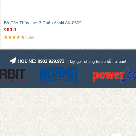
Bộ Cảo Thủy Lực 3 Chấu Asaki AK-0609
900 đ
5Sao
HOLINE: 0903.929.973
Hãy gọi, chúng tôi sẽ hỗ trợ bạn!