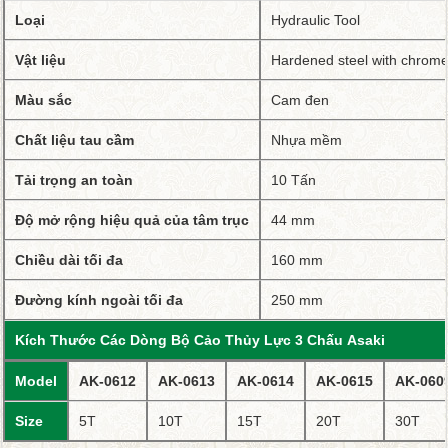
Loại
Hydraulic Tool
Vật liệu
Hardened steel with chrome 
Màu sắc
Cam đen
Chất liệu tau cầm
Nhựa mềm
Tải trọng an toàn
10 Tấn
Độ mở rộng hiệu quả của tâm trục
44 mm
Chiều dài tối đa
160 mm
Đường kính ngoài tối đa
250 mm
Kích Thước Các Dòng Bộ Cảo Thủy Lực 3 Chấu Asaki
Model
AK-0612
AK-0613
AK-0614
AK-0615
AK-060
Size
5T
10T
15T
20T
30T