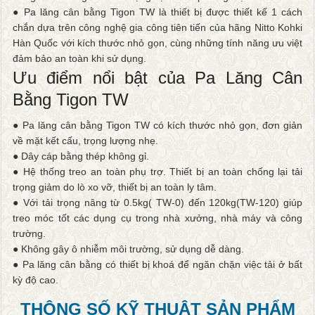
● Pa lăng cân bằng Tigon TW là thiết bị được thiết kế 1 cách
chắn dựa trên công nghệ gia công tiên tiến của hãng Nitto Kohki
Hàn Quốc với kích thước nhỏ gọn, cùng những tính năng ưu việt
đảm bảo an toàn khi sử dụng.
Ưu điểm nổi bật của Pa Lăng Cân
Bằng Tigon TW
● Pa lăng cân bằng Tigon TW có kích thước nhỏ gọn, đơn giản
về mặt kết cấu, trọng lượng nhẹ.
● Dây cáp bằng thép không gỉ.
● Hệ thống treo an toàn phụ trợ. Thiết bị an toàn chống lại tải
trọng giảm do lò xo vỡ, thiết bị an toàn ly tâm.
● Với tải trọng nâng từ 0.5kg( TW-0) đến 120kg(TW-120) giúp
treo móc tốt các dụng cụ trong nhà xưởng, nhà máy và công
trường.
● Không gây ô nhiễm môi trường, sử dụng dễ dàng.
● Pa lăng cân bằng có thiết bị khoá để ngăn chặn việc tải ở bất
kỳ độ cao.
THÔNG SỐ KỸ THUẬT SẢN PHẨM