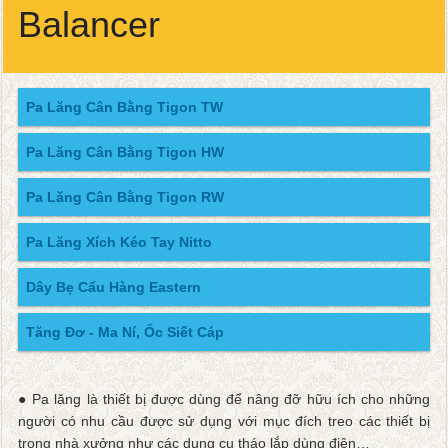
Balancer
Pa Lăng Cân Bằng Tigon TW
Pa Lăng Cân Bằng Tigon HW
Pa Lăng Cân Bằng Tigon RW
Pa Lăng Xích Kéo Tay Nitto
Dây Bẹ Cẩu Hàng Eastern
Tăng Đơ - Ma Ní, Ốc Siết Cáp
● Pa lăng là thiết bị được dùng để nâng đỡ hữu ích cho những
người có nhu cầu được sử dụng với mục đích treo các thiết bị
trong nhà xưởng như các dụng cụ tháo lắp dùng điện…