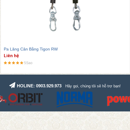
a Lăng Cân Bằng Tigon RW
P
iên hệ
L
5Sao
HOLINE: 0903.929.973
Hãy gọi, chúng tôi sẽ hỗ trợ bạn!