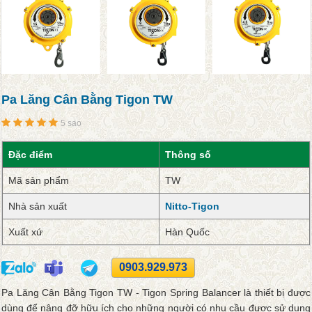
Pa Lăng Cân Bằng Tigon TW
5 sao
Đặc điểm
Thông số
Mã sản phẩm
TW
Nhà sản xuất
Nitto-Tigon
Xuất xứ
Hàn Quốc
0903.929.973
Pa Lăng Cân Bằng Tigon TW - Tigon Spring Balancer là thiết bị được
dùng để nâng đỡ hữu ích cho những người có nhu cầu được sử dụng