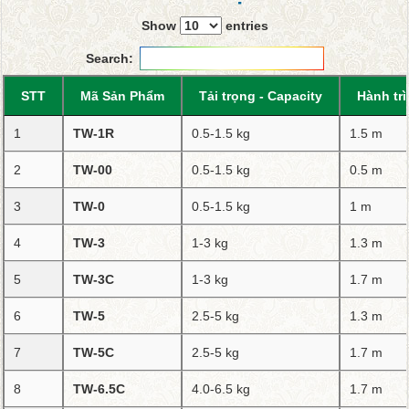
Show
entries
Search:
STT
Mã Sản Phẩm
Tải trọng - Capacity
Hành trì
1
TW-1R
0.5-1.5 kg
1.5 m
2
TW-00
0.5-1.5 kg
0.5 m
3
TW-0
0.5-1.5 kg
1 m
4
TW-3
1-3 kg
1.3 m
5
TW-3C
1-3 kg
1.7 m
6
TW-5
2.5-5 kg
1.3 m
7
TW-5C
2.5-5 kg
1.7 m
8
TW-6.5C
4.0-6.5 kg
1.7 m