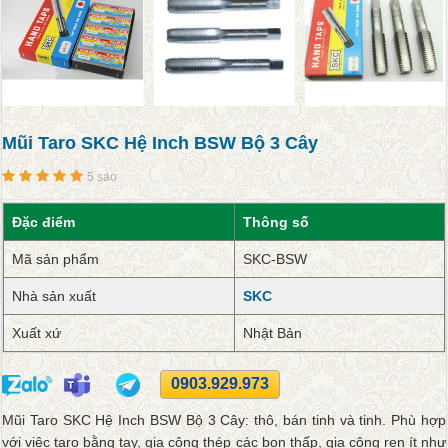
Mũi Taro SKC Hệ Inch BSW Bộ 3 Cây
5 sao
Đặc điểm
Thông số
Mã sản phẩm
SKC-BSW
Nhà sản xuất
SKC
Xuất xứ
Nhật Bản
0903.929.973
Mũi Taro SKC Hệ Inch BSW Bộ 3 Cây: thô, bán tinh và tinh. Phù hợp
với việc taro bằng tay, gia công thép các bon thấp, gia công ren ít như