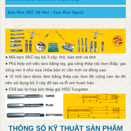
Bàn Ren SKC Hệ Met - Taro Ren Ngoài
● Mũi taro SKC tay bộ 3 cây: thô, bán tinh và tinh
● Phù hợp với việc taro bằng tay, gia công thép các bon thấp, gia
công ren ít như sửa chữa bảo trì cần tính cơ động cao.
● Vì mũi taro được làm bằng thép các bon độ cứng cao do đó
nên sử dụng bộ 3 cây để tạo ra lỗ ren hoàn hảo
● Chế tạo từ hợp kim thép gió HSS Tungsten
THÔNG SỐ KỸ THUẬT SẢN PHẨM