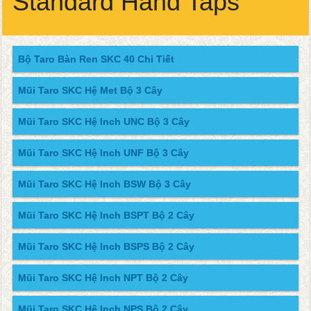
Standard Hand Taps
Bộ Taro Bàn Ren SKC 40 Chi Tiết
Mũi Taro SKC Hệ Met Bộ 3 Cây
Mũi Taro SKC Hệ Inch UNC Bộ 3 Cây
Mũi Taro SKC Hệ Inch UNF Bộ 3 Cây
Mũi Taro SKC Hệ Inch BSW Bộ 3 Cây
Mũi Taro SKC Hệ Inch BSPT Bộ 2 Cây
Mũi Taro SKC Hệ Inch BSPS Bộ 2 Cây
Mũi Taro SKC Hệ Inch NPT Bộ 2 Cây
Mũi Taro SKC Hệ Inch NPS Bộ 2 Cây