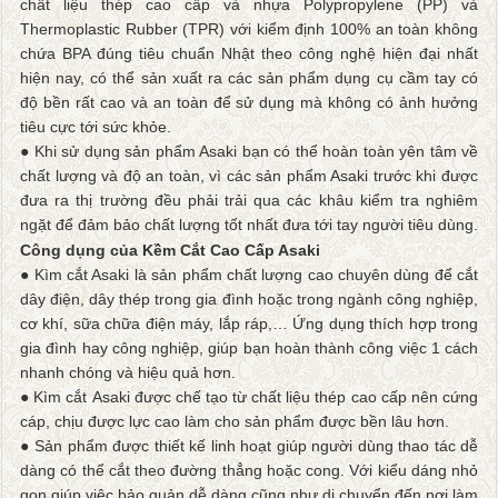
chất liệu thép cao cấp và nhựa Polypropylene (PP) và
Thermoplastic Rubber (TPR) với kiểm định 100% an toàn không
chứa BPA đúng tiêu chuẩn Nhật theo công nghệ hiện đại nhất
hiện nay, có thể sản xuất ra các sản phẩm dụng cụ cầm tay có
độ bền rất cao và an toàn để sử dụng mà không có ảnh hưởng
tiêu cực tới sức khỏe.
● Khi sử dụng sản phẩm Asaki bạn có thể hoàn toàn yên tâm về
chất lượng và độ an toàn, vì các sản phẩm Asaki trước khi được
đưa ra thị trường đều phải trải qua các khâu kiểm tra nghiêm
ngặt để đảm bảo chất lượng tốt nhất đưa tới tay người tiêu dùng.
Công dụng của Kềm Cắt Cao Cấp Asaki
● Kìm cắt Asaki là sản phẩm chất lượng cao chuyên dùng để cắt
dây điện, dây thép trong gia đình hoặc trong ngành công nghiệp,
cơ khí, sữa chữa điện máy, lắp ráp,… Ứng dụng thích hợp trong
gia đình hay công nghiệp, giúp bạn hoàn thành công việc 1 cách
nhanh chóng và hiệu quả hơn.
● Kìm cắt Asaki được chế tạo từ chất liệu thép cao cấp nên cứng
cáp, chịu được lực cao làm cho sản phẩm được bền lâu hơn.
● Sản phẩm được thiết kế linh hoạt giúp người dùng thao tác dễ
dàng có thể cắt theo đường thẳng hoặc cong. Với kiểu dáng nhỏ
gọn giúp việc bảo quản dễ dàng cũng như di chuyển đến nơi làm