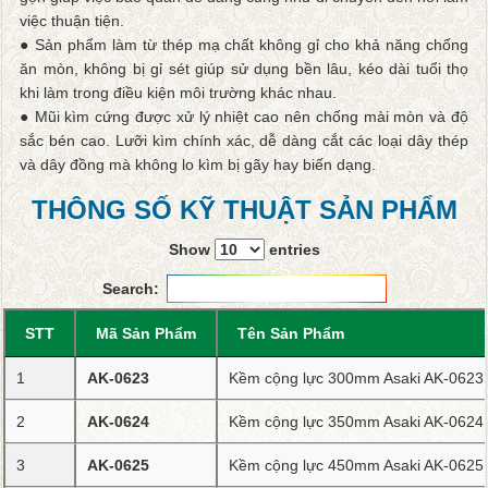
việc thuận tiện.
● Sản phẩm làm từ thép mạ chất không gỉ cho khả năng chống
ăn mòn, không bị gỉ sét giúp sử dụng bền lâu, kéo dài tuổi thọ
khi làm trong điều kiện môi trường khác nhau.
● Mũi kìm cứng được xử lý nhiệt cao nên chống mài mòn và độ
sắc bén cao. Lưỡi kìm chính xác, dễ dàng cắt các loại dây thép
và dây đồng mà không lo kìm bị gãy hay biến dạng.
THÔNG SỐ KỸ THUẬT SẢN PHẨM
Show
entries
Search:
STT
Mã Sản Phẩm
Tên Sản Phẩm
1
AK-0623
Kềm cộng lực 300mm Asaki AK-0623
2
AK-0624
Kềm cộng lực 350mm Asaki AK-0624
3
AK-0625
Kềm cộng lực 450mm Asaki AK-0625