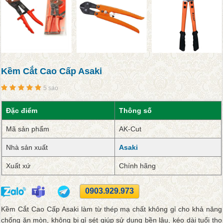
Kềm Cắt Cao Cấp Asaki
5 sao
Đặc điểm
Thông số
Mã sản phẩm
AK-Cut
Nhà sản xuất
Asaki
Xuất xứ
Chính hãng
0903.929.973
Kềm Cắt Cao Cấp Asaki làm từ thép mạ chất không gỉ cho khả năng
chống ăn mòn, không bị gỉ sét giúp sử dụng bền lâu, kéo dài tuổi thọ