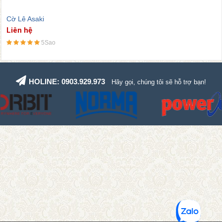
Cảo, Kẹp Gỗ Asaki
Liên hệ
5Sao
HOLINE: 0903.929.973
Hãy gọi, chúng tôi sẽ hỗ trợ bạn!