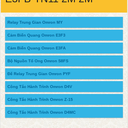
Relay Trung Gian Omron MY
Cảm Biến Quang Omron E3F3
Cảm Biến Quang Omron E3FA
Bộ Nguồn Tổ Ong Omron S8FS
Đế Relay Trung Gian Omron PYF
Công Tắc Hành Trình Omron D4V
Công Tắc Hành Trình Omron Z-15
Công Tắc Hành Trình Omron D4MC