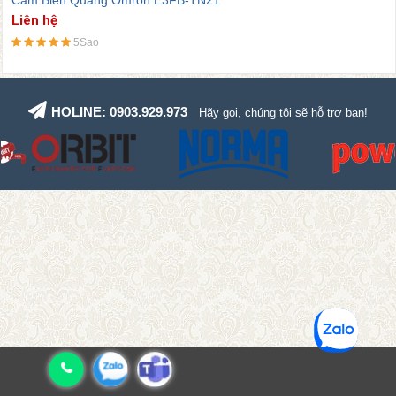
Liên hệ
Nhiệt độ môi trường
-25…55°C
5Sao
Độ ẩm môi trường
35…85%
Khối lượng tương đối
65 g
HOLINE: 0903.929.973
Hãy gọi, chúng tôi sẽ hỗ trợ bạn!
Đường kính tổng thể
18 mm
Chiều dài tổng thể
44 mm
Cấp bảo vệ
IP67, IP69K
Tiêu chuẩn
CE