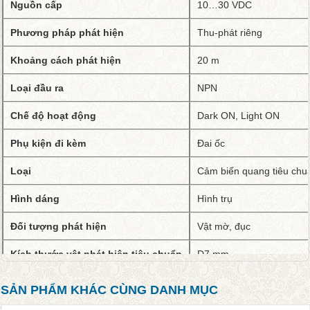
Nguồn cấp
10…30 VDC
Phương pháp phát hiện
Thu-phát riêng
Khoảng cách phát hiện
20 m
Loại đầu ra
NPN
Chế độ hoạt động
Dark ON, Light ON
Phụ kiện đi kèm
Đai ốc
Loại
Cảm biến quang tiêu chuẩ
Hình dáng
Hình trụ
Đối tượng phát hiện
Vật mờ, đục
Kích thước vật phát hiện tiêu chuẩn
D7 mm
Nguồn sáng
LED đỏ
SẢN PHẨM KHÁC CÙNG DANH MỤC
Cài đặt độ nhạy
Có thể điều chỉnh