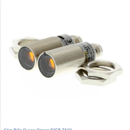
Thời gian đáp ứng
0.5 ms
Kiểu hiển thị
Hiển thị LED
Mạch bảo vệ
Bảo vệ phân cực ngược đ
Chức năng
Có thể lựa chọn Light-O
Truyền thông
Không
Vật liệu vỏ
Đồng thau niken
Phương pháp lắp đặt
Xuyên qua lỗ
Phương pháp kết nối
Dây liền
Chiều dài cáp
2 m
Môi trường ánh sáng
Đèn sợi đốt: tối đa 3.000 
Môi trường hoạt động
Chống nước, Chịu dầu
Cảm Biến Quang Omron E3FB-TN21