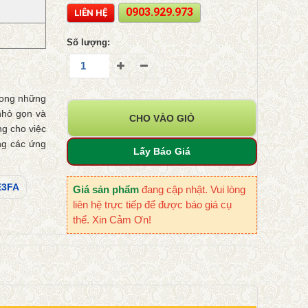
0903.929.973
LIÊN HỆ
Số lượng:
rong những
nhỏ gọn và
CHO VÀO GIỎ
ng cho việc
ng các ứng
Lấy Báo Giá
E3FA
Giá sản phẩm
đang cập nhật. Vui lòng
liên hệ trực tiếp để được báo giá cụ
thể. Xin Cảm Ơn!