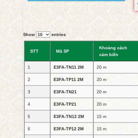
Show
entries
Khoảng cách
STT
Mã SP
cảm biến
1
E3FA-TN11 2M
20 m
2
E3FA-TP11 2M
20 m
3
E3FA-TN21
20 m
4
E3FA-TP21
20 m
5
E3FA-TN12 2M
15 m
6
E3FA-TP12 2M
15 m