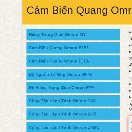
Cảm Biến Quang Omr
●
Relay Trung Gian Omron MY
t
k
Cảm Biến Quang Omron E3F3
●
p
Cảm Biến Quang Omron E3FA
Ư
●
Bộ Nguồn Tổ Ong Omron S8FS
c
●
Đế Relay Trung Gian Omron PYF
●
●
Công Tắc Hành Trình Omron D4V
n
Ứ
Công Tắc Hành Trình Omron Z-15
Công Tắc Hành Trình Omron D4MC