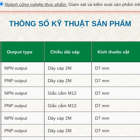
Ngành công nghiệp thực phẩm:
Giám sát và kiểm soát sản phẩm trê
THÔNG SỐ KỸ THUẬT SẢN PHẨM
Output type
Chiều dài cáp
Kích thước vật
NPN output
Dây cáp 2M
D7 mm
PNP output
Dây cáp 2M
D7 mm
NPN output
Giắc cắm M12
D7 mm
PNP output
Giắc cắm M12
D7 mm
NPN output
Dây cáp 2M
D7 mm
PNP output
Dây cáp 2M
D7 mm