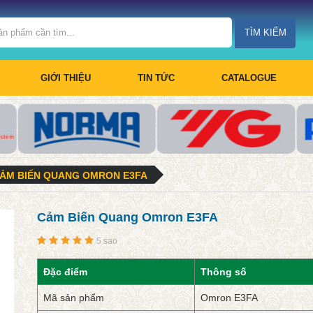
TÌM KIẾM
GIỚI THIỆU
TIN TỨC
CATALOGUE
ẢM BIẾN QUANG OMRON E3FA
Cảm Biến Quang Omron E3FA
5 sao
Đặc điểm
Thông số
Mã sản phẩm
Omron E3FA