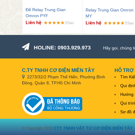
Đế Relay Trung Gian
ình
Relay Trung Gian Omron
Omron PYF
MY
Liên hệ
Liên hệ
5Sao
5Sao
5Sao
HOLINE: 0903.929.973
Hãy gọi, chúng t
C.TY TNHH CƠ ĐIỆN MIỀN TÂY
HỖ TRỢ
2273/32/2 Phạm Thế Hiển, Phường Bình
Tìm Ki
Đông, Quận 8, TP.Hồ Chí Minh
Qui địn
Hướng 
Qui trì
Sơ đồ 
CTY TNHH VẬT TƯ CƠ ĐIỆN MIỀN TÂY
© Copyright 2018