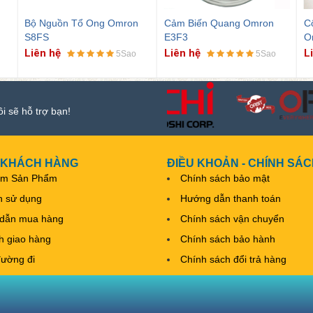
Bộ Nguồn Tổ Ong Omron
Cảm Biến Quang Omron
C
S8FS
E3F3
O
Liên hệ
Liên hệ
L
5Sao
5Sao
ôi sẽ hỗ trợ bạn!
 KHÁCH HÀNG
ĐIỀU KHOẢN - CHÍNH SÁ
ếm Sản Phẩm
Chính sách bảo mật
h sử dụng
Hướng dẫn thanh toán
dẫn mua hàng
Chính sách vận chuyển
nh giao hàng
Chính sách bảo hành
đường đi
Chính sách đổi trả hàng