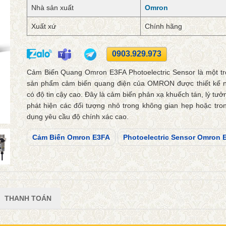
Nhà sản xuất
Omron
Xuất xứ
Chính hãng
0903.929.973
Cảm Biến Quang Omron E3FA Photoelectric Sensor là một t
sản phẩm cảm biến quang điện của OMRON được thiết kế 
có độ tin cậy cao. Đây là cảm biến phản xạ khuếch tán, lý tưở
phát hiện các đối tượng nhỏ trong không gian hẹp hoặc tro
dụng yêu cầu độ chính xác cao.
Cảm Biến Omron E3FA
Photoelectric Sensor Omron 
THANH TOÁN