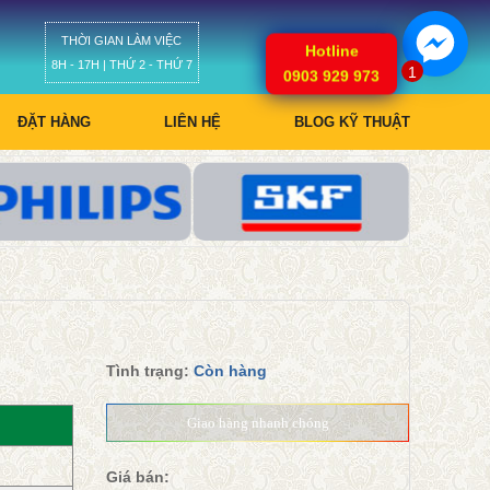
THỜI GIAN LÀM VIỆC
Giỏ hàng
Hotline
8H - 17H | THỨ 2 - THỨ 7
1
0903 929 973
ĐẶT HÀNG
LIÊN HỆ
BLOG KỸ THUẬT
Tình trạng:
Còn hàng
Giao hàng nhanh chóng
Giá bán: