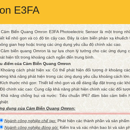
on E3FA
 Cảm Biến Quang Omron E3FA Photoelectric Sensor là một trong 
hiết kế nhỏ gọn và có độ tin cậy cao. Đây là cảm biến phản xạ khuếch 
hông gian hẹp hoặc trong các ứng dụng yêu cầu độ chính xác cao.
 Cảm biến quang Omron là sự lựa chọn lý tưởng cho các ứng dụng c
hát hiện tốt trong khoảng cách ngắn đến trung bình.
u điểm của Cảm Biến Quang Omron
 Khoảng cách phát hiện xa: Có thể phát hiện đối tượng ở khoảng các
ường khả năng phát hiện trong các ứng dụng yêu cầu khoảng cách lớn
 Kích thước nhỏ gọn: Thiết kế nhỏ gọn và dễ dàng lắp đặt trong các kh
 Độ chính xác cao: Cung cấp khả năng phát hiện chính xác các đối tượn
 Khả năng chống bụi và nước: Tiêu chuẩn IP67 đảm bảo cảm biến ho
ghiệt.
ng dụng của Cảm Biến Quang Omron:
Ngành công nghiệp chế tạo:
Phát hiện các thành phần và sản phẩm 
Ngành công nghiệp đóng gói:
Kiểm tra và xác nhận bao bì và sản ph