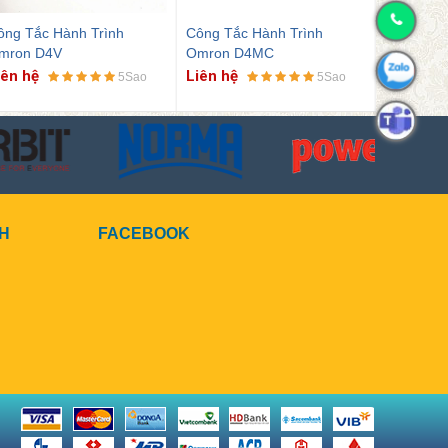
ông Tắc Hành Trình
Công Tắc Hành Trình
Công Tắc
mron D4V
Omron D4MC
Omron Z
iên hệ
Liên hệ
Liên hệ
5Sao
5Sao
CH
FACEBOOK