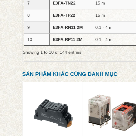
7
E3FA-TN22
15 m
8
E3FA-TP22
15 m
9
E3FA-RN11 2M
0.1 - 4 m
10
E3FA-RP11 2M
0.1 - 4 m
Showing 1 to 10 of 144 entries
SẢN PHẨM KHÁC CÙNG DANH MỤC