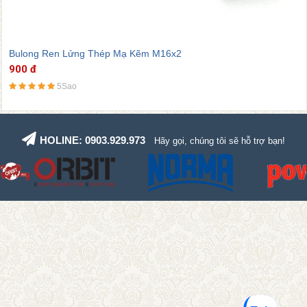
Bulong Ren Lửng Thép Mạ Kẽm M16x2
900 đ
5Sao
HOLINE: 0903.929.973
Hãy gọi, chúng tôi sẽ hỗ trợ bạn!