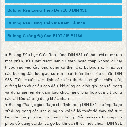
Bulong Ren Lửng Thép Đen 10.9 DIN 931
Bulong Ren Lửng Thép Mạ Kẽm Hệ Inch
Bulong Cường Độ Cao F10T JIS B1186
● Bulong Đầu Lục Giác Ren Lửng DIN 931 có thân chỉ được ren
một phần, hầu hết được làm từ thép hoặc thép không gỉ tùy
thuộc vào yêu cầu ứng dụng cụ thể. Các bulong này khác với
các bulong đầu lục giác có ren hoàn toàn theo tiêu chuẩn DIN
933. Tiêu chuẩn xác định các kích thước bao gồm chiều dài,
đường kính và chiều cao đầu. Nó cũng chỉ định giới hạn tải trọng
và dung sai ren để đảm bảo chức năng phù hợp của vít trong
các vật liệu và ứng dụng khác nhau.
● Bulong đầu lục giác được chỉ định trong DIN 931 thường được
sử dụng trong các ứng dụng cơ khí và kỹ thuật để thay thế trực
tiếp cho các phụ kiện cũ hoặc bị hỏng. Phần ren của bulong cho
phép dễ dàng cài đặt và gỡ bỏ khi cần thiết. Tiêu chuẩn DIN 931