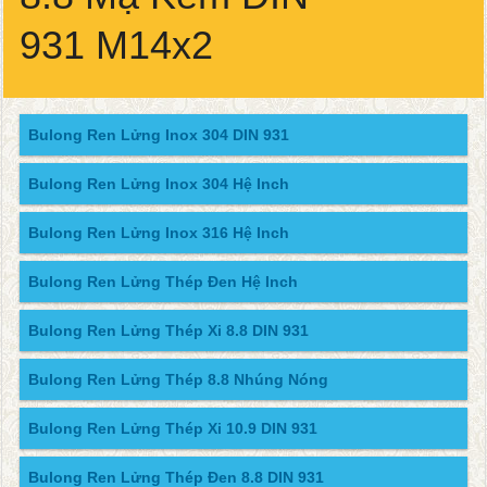
931 M14x2
Bulong Ren Lửng Inox 304 DIN 931
Bulong Ren Lửng Inox 304 Hệ Inch
Bulong Ren Lửng Inox 316 Hệ Inch
Bulong Ren Lửng Thép Đen Hệ Inch
Bulong Ren Lửng Thép Xi 8.8 DIN 931
Bulong Ren Lửng Thép 8.8 Nhúng Nóng
Bulong Ren Lửng Thép Xi 10.9 DIN 931
Bulong Ren Lửng Thép Đen 8.8 DIN 931