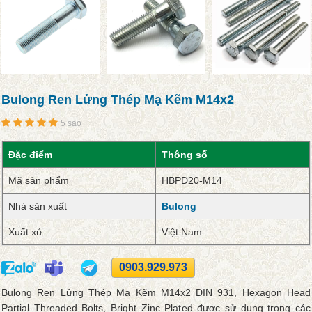
Bulong Ren Lửng Thép Mạ Kẽm M14x2
5 sao
Đặc điểm
Thông số
Mã sản phẩm
HBPD20-M14
Nhà sản xuất
Bulong
Xuất xứ
Việt Nam
0903.929.973
Bulong Ren Lửng Thép Mạ Kẽm M14x2 DIN 931, Hexagon Head
Partial Threaded Bolts, Bright Zinc Plated được sử dụng trong các