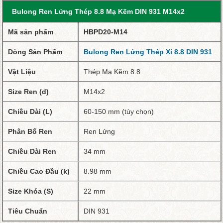
Bulong Ren Lửng Thép 8.8 Mạ Kẽm DIN 931 M14x2
Mã sản phẩm
HBPD20-M14
Dòng Sản Phẩm
Bulong Ren Lửng Thép Xi 8.8 DIN 931
Vật Liệu
Thép Mạ Kẽm 8.8
Size Ren (d)
M14x2
Chiều Dài (L)
60-150 mm (tùy chọn)
Phân Bố Ren
Ren Lửng
Chiều Dài Ren
34 mm
Chiều Cao Đầu (k)
8.98 mm
Size Khóa (S)
22 mm
Tiêu Chuẩn
DIN 931