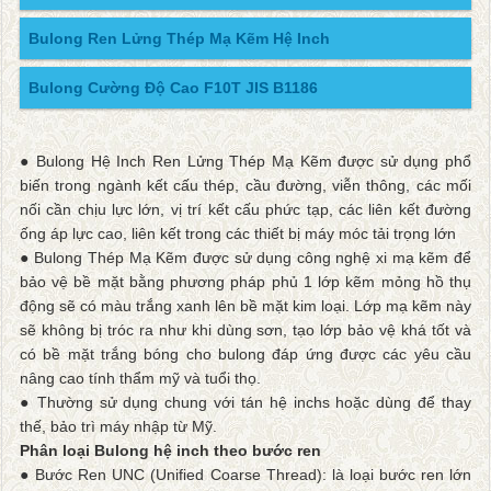
Bulong Ren Lửng Thép Mạ Kẽm Hệ Inch
Bulong Cường Độ Cao F10T JIS B1186
● Bulong Hệ Inch Ren Lửng Thép Mạ Kẽm được sử dụng phổ
biến trong ngành kết cấu thép, cầu đường, viễn thông, các mối
nối cần chịu lực lớn, vị trí kết cấu phức tạp, các liên kết đường
ống áp lực cao, liên kết trong các thiết bị máy móc tải trọng lớn
● Bulong Thép Mạ Kẽm được sử dụng công nghệ xi mạ kẽm để
bảo vệ bề mặt bằng phương pháp phủ 1 lớp kẽm mỏng hồ thụ
động sẽ có màu trắng xanh lên bề mặt kim loại. Lớp mạ kẽm này
sẽ không bị tróc ra như khi dùng sơn, tạo lớp bảo vệ khá tốt và
có bề mặt trắng bóng cho bulong đáp ứng được các yêu cầu
nâng cao tính thẩm mỹ và tuổi thọ.
● Thường sử dụng chung với tán hệ inchs hoặc dùng để thay
thế, bảo trì máy nhập từ Mỹ.
Phân loại Bulong hệ inch theo bước ren
● Bước Ren UNC (Unified Coarse Thread): là loại bước ren lớn