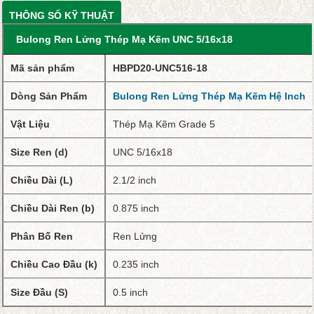
THÔNG SỐ KỸ THUẬT
Bulong Ren Lửng Thép Mạ Kẽm UNC 5/16x18
Mã sản phẩm
HBPD20-UNC516-18
Dòng Sản Phẩm
Bulong Ren Lửng Thép Mạ Kẽm Hệ Inch
Vật Liệu
Thép Mạ Kẽm Grade 5
Size Ren (d)
UNC 5/16x18
Chiều Dài (L)
2.1/2 inch
Chiều Dài Ren (b)
0.875 inch
Phân Bố Ren
Ren Lửng
Chiều Cao Đầu (k)
0.235 inch
Size Đầu (S)
0.5 inch