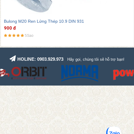
Bulong M20 Ren Lửng Thép 10.9 DIN 931
900 đ
5Sao
HOLINE: 0903.929.973
Hãy gọi, chúng tôi sẽ hỗ trợ bạn!