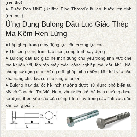
(ren thô)
● Bước Ren UNF (Unified Fine Thread): là loại bước ren tinh
(ren mịn)
Ứng Dụng Bulong Đầu Lục Giác Thép
Mạ Kẽm Ren Lửng
● Lắp ghép trong máy động lực cần cường lực cao.
● Thi công công trình tàu biển, công trình xây dựng.
● Bulông đầu lục giác hệ inch dùng chủ yếu trong lĩnh vực chế
tạo khuôn cối, lắp ráp máy móc, công nghiệp mỏ, dầu khí…Nói
chung sử dụng cho những mối ghép, cho những liên kết yêu cầu
khả năng chịu lực của bu lông phải lớn
● Bulong hay đai ốc hệ inch thường được sử dụng phổ biến tại
Mỹ và Canada. Tại Việt Nam, vật tư liên kết hệ inch thường được
sử dụng theo yêu cầu của công trình hay trong các lĩnh vực dầu
khí, cảng biển.