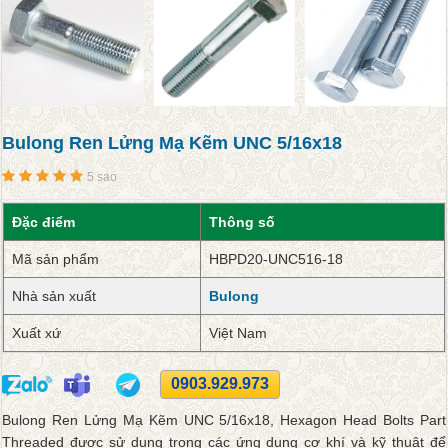
Bulong Ren Lửng Mạ Kẽm UNC 5/16x18
5 sao
Đặc điểm
Thông số
Mã sản phẩm
HBPD20-UNC516-18
Nhà sản xuất
Bulong
Xuất xứ
Việt Nam
0903.929.973
Bulong Ren Lửng Mạ Kẽm UNC 5/16x18, Hexagon Head Bolts Part
Threaded được sử dụng trong các ứng dụng cơ khí và kỹ thuật để