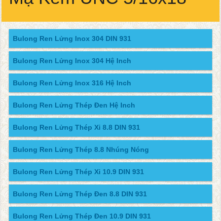
Bulong Ren Lửng Inox 304 DIN 931
Bulong Ren Lửng Inox 304 Hệ Inch
Bulong Ren Lửng Inox 316 Hệ Inch
Bulong Ren Lửng Thép Đen Hệ Inch
Bulong Ren Lửng Thép Xi 8.8 DIN 931
Bulong Ren Lửng Thép 8.8 Nhúng Nóng
Bulong Ren Lửng Thép Xi 10.9 DIN 931
Bulong Ren Lửng Thép Đen 8.8 DIN 931
Bulong Ren Lửng Thép Đen 10.9 DIN 931