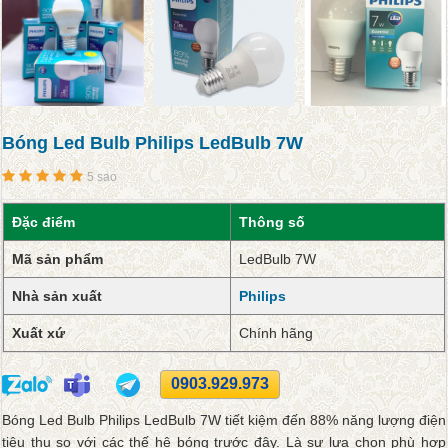
Bóng Led Bulb Philips LedBulb 7W
5 sao
Đặc điểm
Thông số
Mã sản phẩm
LedBulb 7W
Nhà sản xuất
Philips
Xuất xứ
Chính hãng
0903.929.973
Bóng Led Bulb Philips LedBulb 7W tiết kiệm đến 88% năng lượng điện
tiêu thụ so với các thế hệ bóng trước đây. Là sự lựa chọn phù hợp