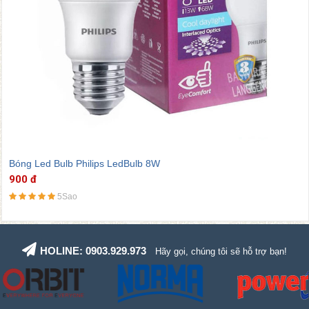
Bóng Led Bulb Philips LedBu
lb 8W
900 đ
5Sao
HOLINE: 0903.929.973
Hãy gọi, chúng tôi sẽ hỗ trợ bạn!