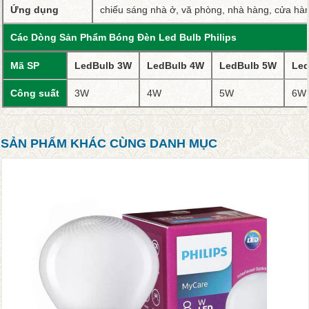
Ứng dụng
chiếu sáng nhà ở, vă phòng, nhà hàng, cửa hàn
Các Dòng Sản Phẩm Bóng Đèn Led Bulb Philips
Mã SP
LedBulb 3W
LedBulb 4W
LedBulb 5W
Led
Công suất
3W
4W
5W
6W
SẢN PHẨM KHÁC CÙNG DANH MỤC