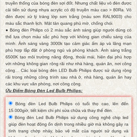
truyền thống của bóng đèn sợi đốt. Nhưng chất liệu vỏ đèn được
cải tiến sử dụng nhựa acrylic có độ truyền màu cao > 80Ra. Vỏ
đèn được xử lý tráng lớp sơn trắng (màu sơn RAL9003) cho
màu sắc thanh lịch. Mặt tản quang phủ mờ, chống chói.
● Bóng đèn Philips có 2 màu sắc ánh sáng giúp người dùng có
thể lựa chọn màu sắc phù hợp với không gian chiếu sáng của
mình. Ánh sáng vàng 3000k tạo cảm giác ấm áp và lãng mạn
phù hợp lắp đặt ở phòng ngủ và phòng khách. Ánh sáng trắng
6500K tạo môi trường năng động, thoải mái, hiện đại phù hợp
với những không gian rộng rãi như nhà hàng, quán ăn, nơi công
cộng… Các loại bóng đèn LED Bulb Philips được sử dụng rộng
rãi trong những công trình sau nhà ở, nhà hàng, quán ăn hay
các khu vực văn phòng, nơi công cộng.
Ứu Điểm Bóng Đèn Led Bulb Philips:
Bóng đèn Led Bulb Philips có tuổi thọ cao, lên đến
15.000giờ, tiết kiệm chi phí sửa chữa và thay thế đèn.
Bóng đèn Led Bulb Philips sử dụng công nghệ chip led
giúp đèn hoạt động ổn dịnh trong nhiều giờ mà không gây ra
tình trạng chớp nháy, bảo vệ mắt của người sử dụng và