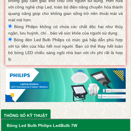
không gây cảm giác khó chịu cho người sử dụng. Hơn nữa
với công nghệ chip Led, toàn bộ điện năng chuyển hóa thành
quang năng giúp cho không gian sống trở nên thoải mái và
mát mẻ hơn.
Bóng Philips không có chứa các chất độc hại như thủy
ngân, lưu huỳnh, chì…bảo vệ sức khỏe của người sử dụng.
Bóng đèn Led Bulb Philips có mức giá hấp dẫn phù hợp
với túi tiền của hầu hết mọi người. Bạn có thể thay hết toàn
bộ bóng LED chiếu sáng ngôi nhà bạn với chi phí rất là hợp
lý.
THÔNG SỐ KỸ THUẬT
Bóng Led Bulb Philips LedBulb 7W