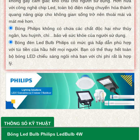
không gây cảm giác khó chịu cho người sử dụng. Hơn nữa
với công nghệ chip Led, toàn bộ điện năng chuyển hóa thành
quang năng giúp cho không gian sống trở nên thoải mái và
mát mẻ hơn.
Bóng Philips không có chứa các chất độc hại như thủy
ngân, lưu huỳnh, chì…bảo vệ sức khỏe của người sử dụng.
Bóng đèn Led Bulb Philips có mức giá hấp dẫn phù hợp
với túi tiền của hầu hết mọi người. Bạn có thể thay hết toàn
bộ bóng LED chiếu sáng ngôi nhà bạn với chi phí rất là hợp
lý.
THÔNG SỐ KỸ THUẬT
Bóng Led Bulb Philips LedBulb 4W