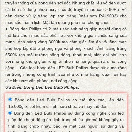
truyền thống của bóng đèn sợi đốt. Nhưng chất liệu vỏ đèn được
cải tiến sử dụng nhựa acrylic có độ truyền màu cao > 80Ra. Vỏ
đèn được xử lý tráng lớp sơn trắng (màu sơn RAL9003) cho
màu sắc thanh lịch. Mặt tản quang phủ mờ, chống chói.
● Bóng đèn Philips có 2 màu sắc ánh sáng giúp người dùng có
thể lựa chọn màu sắc phù hợp với không gian chiếu sáng của
mình. Ánh sáng vàng 3000k tạo cảm giác ấm áp và lãng mạn
phù hợp lắp đặt ở phòng ngủ và phòng khách. Ánh sáng trắng
6500K tạo môi trường năng động, thoải mái, hiện đại phù hợp
với những không gian rộng rãi như nhà hàng, quán ăn, nơi công
cộng… Các loại bóng đèn LED Bulb Philips được sử dụng rộng
rãi trong những công trình sau nhà ở, nhà hàng, quán ăn hay
các khu vực văn phòng, nơi công cộng.
Ứu Điểm Bóng Đèn Led Bulb Philips:
Bóng đèn Led Bulb Philips có tuổi thọ cao, lên đến
15.000giờ, tiết kiệm chi phí sửa chữa và thay thế đèn.
Bóng đèn Led Bulb Philips sử dụng công nghệ chip led
giúp đèn hoạt động ổn dịnh trong nhiều giờ mà không gây ra
tình trạng chớp nháy, bảo vệ mắt của người sử dụng và