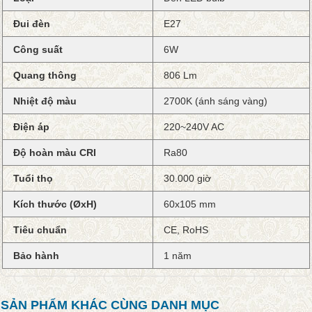
Đui đèn
E27
Công suất
6W
Quang thông
806 Lm
Nhiệt độ màu
2700K (ánh sáng vàng)
Điện áp
220~240V AC
Độ hoàn màu CRI
Ra80
Tuổi thọ
30.000 giờ
Kích thước (ØxH)
60x105 mm
Tiêu chuẩn
CE, RoHS
Bảo hành
1 năm
SẢN PHẨM KHÁC CÙNG DANH MỤC