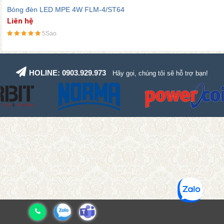
Bóng đèn LED MPE 4W FLM-4/ST64
Liên hệ
5Sao
HOLINE: 0903.929.973
Hãy gọi, chúng tôi sẽ hỗ trợ bạn!