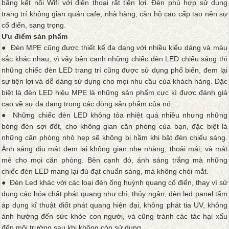
bằng kết nối Wifi với điện thoại rất tiện lợi. Đèn phù hợp sử dụng
trang trí không gian quán cafe, nhà hàng, căn hộ cao cấp tạo nên sự
cổ điển, sang trọng.
Ưu điểm sản phẩm
● Đèn MPE cũng được thiết kế đa dạng với nhiều kiểu dáng và màu
sắc khác nhau, vì vậy bên cạnh những chiếc đèn LED chiếu sáng thì
những chiếc đèn LED trang trí cũng được sử dụng phổ biến, đem lại
sự tiện lợi và dễ dàng sử dụng cho mọi nhu cầu của khách hàng. Đặc
biệt là đèn LED hiệu MPE là những sản phẩm cực kì được đánh giá
cao về sự đa dạng trong các dòng sản phẩm của nó.
● Những chiếc đèn LED không tỏa nhiệt quá nhiều nhưng những
bóng đèn sợi đốt, cho không gian căn phòng của bạn, đặc biệt là
những căn phòng nhỏ hẹp sẽ không bị hầm khi bật đèn chiếu sáng.
Ánh sáng dịu mát đem lại không gian nhẹ nhàng, thoải mái, và mát
mẻ cho mọi căn phòng. Bên cạnh đó, ánh sáng trắng mà những
chiếc đèn LED mang lại đủ đạt chuẩn sáng, mà không chói mắt.
● Đèn Led khác với các loại đèn ống huỳnh quang cổ điển, thay vì sử
dụng các hóa chất phát quang như chì, thủy ngân, đèn led panel tấm
áp dụng kĩ thuật điốt phát quang hiện đại, không phát tia UV, không
ảnh hưởng đến sức khỏe con người, và cũng tránh các tác hại xấu
đến môi trường sau khi không còn sử dụng.