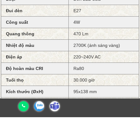
Đui đèn
E27
Công suất
4W
Quang thông
470 Lm
Nhiệt độ màu
2700K (ánh sáng vàng)
Điện áp
220~240V AC
Độ hoàn màu CRI
Ra80
Tuổi thọ
30.000 giờ
Kích thước (ØxH)
95x138 mm
Tiêu chuẩn
CE, RoHS
Bảo hành
1 năm
SẢN PHẨM KHÁC CÙNG DANH MỤC