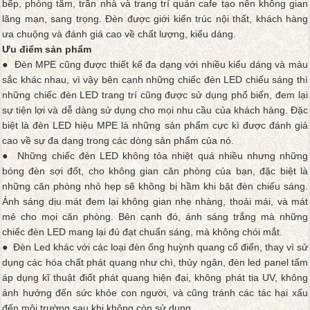
bếp, phòng tắm, trần nhà và trang trí quán cafe tạo nên không gian
lãng mạn, sang trọng. Đèn được giới kiến trúc nội thất, khách hàng
ưa chuộng và đánh giá cao về chất lượng, kiểu dáng.
Ưu điểm sản phẩm
● Đèn MPE cũng được thiết kế đa dạng với nhiều kiểu dáng và màu
sắc khác nhau, vì vậy bên cạnh những chiếc đèn LED chiếu sáng thì
những chiếc đèn LED trang trí cũng được sử dụng phổ biến, đem lại
sự tiện lợi và dễ dàng sử dụng cho mọi nhu cầu của khách hàng. Đặc
biệt là đèn LED hiệu MPE là những sản phẩm cực kì được đánh giá
cao về sự đa dạng trong các dòng sản phẩm của nó.
● Những chiếc đèn LED không tỏa nhiệt quá nhiều nhưng những
bóng đèn sợi đốt, cho không gian căn phòng của bạn, đặc biệt là
những căn phòng nhỏ hẹp sẽ không bị hầm khi bật đèn chiếu sáng.
Ánh sáng dịu mát đem lại không gian nhẹ nhàng, thoải mái, và mát
mẻ cho mọi căn phòng. Bên cạnh đó, ánh sáng trắng mà những
chiếc đèn LED mang lại đủ đạt chuẩn sáng, mà không chói mắt.
● Đèn Led khác với các loại đèn ống huỳnh quang cổ điển, thay vì sử
dụng các hóa chất phát quang như chì, thủy ngân, đèn led panel tấm
áp dụng kĩ thuật điốt phát quang hiện đại, không phát tia UV, không
ảnh hưởng đến sức khỏe con người, và cũng tránh các tác hại xấu
đến môi trường sau khi không còn sử dụng.