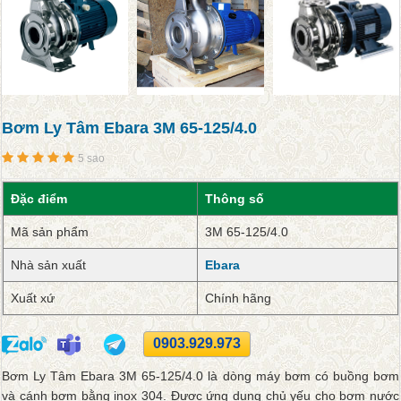
Bơm Ly Tâm Ebara 3M 65-125/4.0
5 sao
Đặc điểm
Thông số
Mã sản phẩm
3M 65-125/4.0
Nhà sản xuất
Ebara
Xuất xứ
Chính hãng
0903.929.973
Bơm Ly Tâm Ebara 3M 65-125/4.0 là dòng máy bơm có buồng bơm
và cánh bơm bằng inox 304. Được ứng dụng chủ yếu cho bơm nước