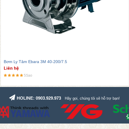
Bơm Ly Tâm Ebara 3M 50-125/2.2
Liên hệ
5Sao
HOLINE: 0903.929.973
Hãy gọi, chúng tôi sẽ hỗ trợ bạn!