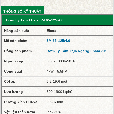
THÔNG SỐ KỸ THUẬT
Bơm Ly Tâm Ebara 3M 65-125/4.0
Hãng sản xuất
Ebara
Mã sản phẩm
3M 65-125/4.0
Dòng sản phẩm
Bơm Ly Tâm Trục Ngang Ebara 3M
Nguồn cấp
3 pha, 380V-50Hz
Công
suất
4kW - 5,5HP
Cột áp
6.2-19.6 mét
Lưu lượng
600-1900 L/phút
Đường kính Hút-xả
90-76 mm
Vật liệu thân bơm
Inox 304