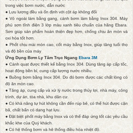
trong việc bơm nước, dẫn nước
● Lưu lượng đều và ổn định với cột áp không đổi
● Vỏ ngoài làm bằng gang, cánh bơm làm bằng Inox 304. Máy
phủ sơn tĩnh điện 3 lớp màu xanh tiêu chuẩn của hãng Ebara.
Sơn giúp sản phẩm hoàn thiện đẹp hơn, chống chịu ăn mòn và
oxi hóa tốt hơn.
● Phốt chịu mài mòn cao, cốt máy bằng Inox, giúp tăng tuổi thọ
và độ bền của máy
Ứng Dụng Bơm Ly Tâm Trục Ngang
Ebara 3M
● Cánh quạt được thiết kế bằng Inox 304. Dùng tăng áp cấp tốc,
hoạt động bền bỉ, cung cấp lượng nước nhiều.
● Buồng bơm bằng Inox 304. Do đó bơm được các chất lỏng có
độ ăn mòn cao.
● Tăng áp, cung cấp và xử lý nước trong thủy lợi, nhà máy, công
trình, dự án, tòa nhà, khu dân cư.
● Có khả năng tự hút không cần đến rúp bê, có thể hút được cặn
bã, chất bẩn có dạng hạt lựu.
● Đặt biệt phốt máy bằng Inox và có thể đáp ứng tốt các yêu cầu
khắc khe của Quý khách.
● Có hệ thống bơm và hê thống điều hòa nhiệt độ.