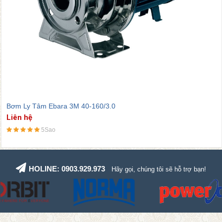
Bơm Ly Tâm Ebara 3M 40-200/7.5
Liên hệ
5Sao
HOLINE: 0903.929.973
Hãy gọi, chúng tôi sẽ hỗ trợ bạn!