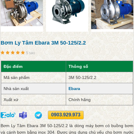
Bơm Ly Tâm Ebara 3M 50-125/2.2
5 sao
Đặc điểm
Thông số
Mã sản phẩm
3M 50-125/2.2
Nhà sản xuất
Ebara
Xuất xứ
Chính hãng
0903.929.973
Bơm Ly Tâm Ebara 3M 50-125/2.2 là dòng máy bơm có buồng bơm
và cánh bơm bằng inox 304. Được ứng dụng chủ yếu cho bơm nước