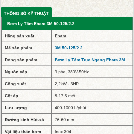
THÔNG SỐ KỸ THUẬT
Bơm Ly Tâm Ebara 3M 50-125/2.2
Hãng sản xuất
Ebara
Mã sản phẩm
3M 50-125/2.2
Dòng sản phẩm
Bơm Ly Tâm Trục Ngang Ebara 3M
Nguồn cấp
3 pha, 380V-50Hz
Công
suất
2,2kW - 3HP
Cột áp
8-17.5 mét
Lưu lượng
400-1000 L/phút
Đường kính Hút-xả
76-60 mm
Vật liệu thân bơm
Inox 304