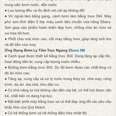
trong việc bơm nước, dẫn nước
● Lưu lượng đều và ổn định với cột áp không đổi
● Vỏ ngoài làm bằng gang, cánh bơm làm bằng Inox 304. Máy
phủ sơn tĩnh điện 3 lớp màu xanh tiêu chuẩn của hãng Ebara.
Sơn giúp sản phẩm hoàn thiện đẹp hơn, chống chịu ăn mòn và
oxi hóa tốt hơn.
● Phốt chịu mài mòn cao, cốt máy bằng Inox, giúp tăng tuổi thọ
và độ bền của máy
Ứng Dụng Bơm Ly Tâm Trục Ngang
Ebara 3M
● Cánh quạt được thiết kế bằng Inox 304. Dùng tăng áp cấp tốc,
hoạt động bền bỉ, cung cấp lượng nước nhiều.
● Buồng bơm bằng Inox 304. Do đó bơm được các chất lỏng có
độ ăn mòn cao.
● Tăng áp, cung cấp và xử lý nước trong thủy lợi, nhà máy, công
trình, dự án, tòa nhà, khu dân cư.
● Có khả năng tự hút không cần đến rúp bê, có thể hút được cặn
bã, chất bẩn có dạng hạt lựu.
● Đặt biệt phốt máy bằng Inox và có thể đáp ứng tốt các yêu cầu
khắc khe của Quý khách.
● Có hệ thống bơm và hê thống điều hòa nhiệt độ.