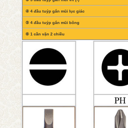
④ 4 đầu tuýp gắn mũi lục giác
⑤ 4 đầu tuýp gắn mũi bông
⑥ 1 cần vặn 2 chiều