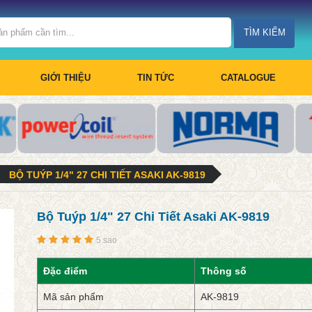
TÌM KIẾM
GIỚI THIỆU
TIN TỨC
CATALOGUE
BỘ TUÝP 1/4" 27 CHI TIẾT ASAKI AK-9819
Bộ Tuýp 1/4" 27 Chi Tiết Asaki AK-9819
5 sao
Đặc điểm
Thông số
Mã sản phẩm
AK-9819