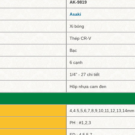
AK-9819
Asaki
Xi bóng
Thép CR-V
Bạc
6 cạnh
1/4" - 27 chi tiết
Hôp nhựa cam đen
4,4.5,5,6,7,8,9,10,11,12,13,14mm
PH : #1,2,3
FD : 4,5.5,7