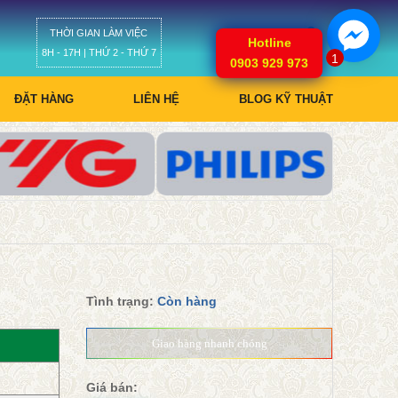
THỜI GIAN LÀM VIỆC
Giỏ hàng
Hotline
8H - 17H | THỨ 2 - THỨ 7
1
0903 929 973
ĐẶT HÀNG
LIÊN HỆ
BLOG KỸ THUẬT
Tình trạng:
Còn hàng
Giao hàng nhanh chóng
Giá bán: