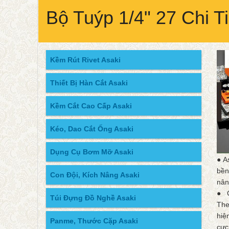
Bộ Tuýp 1/4" 27 Chi T
Kềm Rút Rivet Asaki
Thiết Bị Hàn Cắt Asaki
Kềm Cắt Cao Cấp Asaki
Kéo, Dao Cắt Ống Asaki
Dụng Cụ Bơm Mỡ Asaki
● A
bền
Con Đội, Kích Nâng Asaki
nân
● C
Túi Đựng Đồ Nghề Asaki
The
hiệ
Panme, Thước Cặp Asaki
cực