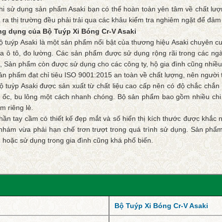
hi sử dụng sản phẩm Asaki bạn có thể hoàn toàn yên tâm về chất lượ
 ra thị trường đều phải trải qua các khâu kiểm tra nghiêm ngặt để đảm 
g dụng của Bộ Tuýp Xi Bóng Cr-V Asaki
ộ tuýp Asaki là một sản phẩm nổi bật của thương hiệu Asaki chuyên c
a ô tô, đo lường. Các sản phẩm được sử dụng rộng rãi trong các ngà
t, Sản phẩm còn được sử dụng cho các công ty, hộ gia đình cũng nhiều
ản phẩm đạt chỉ tiêu ISO 9001:2015 an toàn về chất lượng, nên người
ộ tuýp Asaki được sản xuất từ chất liệu cao cấp nên có độ chắc chắn v
 ốc, bu lông một cách nhanh chóng. Bộ sản phẩm bao gồm nhiều chi t
m riêng lẻ.
hần tay cầm có thiết kế đẹp mắt và số hiển thị kích thước được khắc n
nhám vừa phải hạn chế trơn trượt trong quá trình sử dụng. Sản phẩ
, hoặc sử dụng trong gia đình cũng khá phổ biến.
Bộ Tuýp Xi Bóng Cr-V Asaki