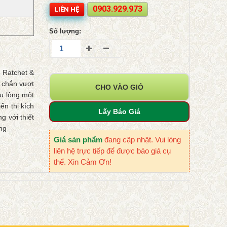
0903.929.973
LIÊN HỆ
Số lượng:
e Ratchet &
c chắn vượt
CHO VÀO GIỎ
bu lông một
ển thị kích
Lấy Báo Giá
g với thiết
ng
Giá sản phẩm
đang cập nhật. Vui lòng
liên hệ trực tiếp để được báo giá cụ
thể. Xin Cảm Ơn!