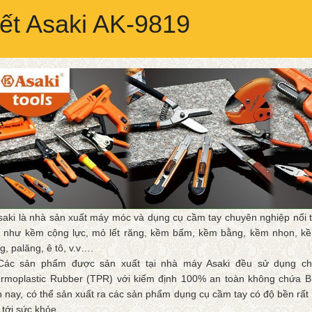
iết Asaki AK-9819
saki là nhà sản xuất máy móc và dụng cụ cầm tay chuyên nghiệp nổi t
 như kềm cộng lực, mỏ lết răng, kềm bấm, kềm bằng, kềm nhọn, kềm 
g, palăng, ê tô, v.v….
ác sản phẩm được sản xuất tại nhà máy Asaki đều sử dụng chất
rmoplastic Rubber (TPR) với kiểm định 100% an toàn không chứa BP
n nay, có thể sản xuất ra các sản phẩm dụng cụ cầm tay có độ bền rấ
 tới sức khỏe.