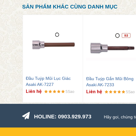
SẢN PHẨM KHÁC CÙNG DANH MỤC
Đầu Tuýp Gắn Mũi Bông
 Giác
Đầu Tuýp Mũi Lục Giác
Asaki AK-7233
Asaki AK-7284
Liên hệ
Liên hệ
5Sao
5Sao
5Sao
HOLINE: 0903.929.973
Hãy gọi, chúng t