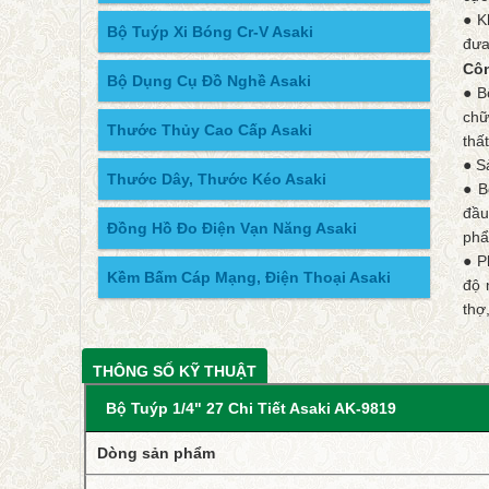
● K
Bộ Tuýp Xi Bóng Cr-V Asaki
đưa
Côn
Bộ Dụng Cụ Đồ Nghề Asaki
● B
chữ
Thước Thủy Cao Cấp Asaki
thấ
● S
Thước Dây, Thước Kéo Asaki
● B
đầu
Đồng Hồ Đo Điện Vạn Năng Asaki
phẩ
● P
Kềm Bấm Cáp Mạng, Điện Thoại Asaki
độ 
thợ
THÔNG SỐ KỸ THUẬT
Bộ Tuýp 1/4" 27 Chi Tiết Asaki AK-9819
Dòng sản phẩm