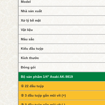
Model
Nhà sản xuất
Xử lý bề mặt
Vật liệu
Màu sắc
Kiểu đầu tuýp
Kích thước
Đóng gói
Bộ sản phẩm 1/4" Asaki AK-9819
① 22 đầu tuýp
② 3 đầu tuýp gắn mũi vít (+)
③ 3 đầu tuýp gắn mũi vít (-)