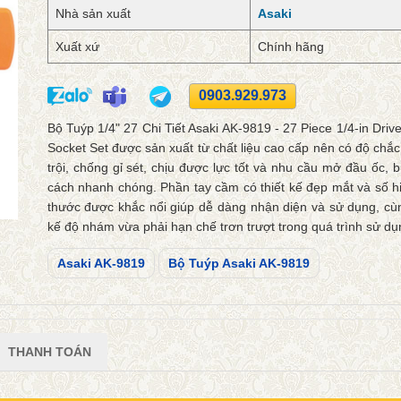
Nhà sản xuất
Asaki
Xuất xứ
Chính hãng
0903.929.973
Bộ Tuýp 1/4" 27 Chi Tiết Asaki AK-9819 - 27 Piece 1/4-in Driv
Socket Set được sản xuất từ chất liệu cao cấp nên có độ chắ
trội, chống gỉ sét, chịu được lực tốt và nhu cầu mở đầu ốc, 
cách nhanh chóng. Phần tay cầm có thiết kế đẹp mắt và số hi
thước được khắc nổi giúp dễ dàng nhận diện và sử dụng, cùn
kế độ nhám vừa phải hạn chế trơn trượt trong quá trình sử dụ
Asaki AK-9819
Bộ Tuýp Asaki AK-9819
THANH TOÁN