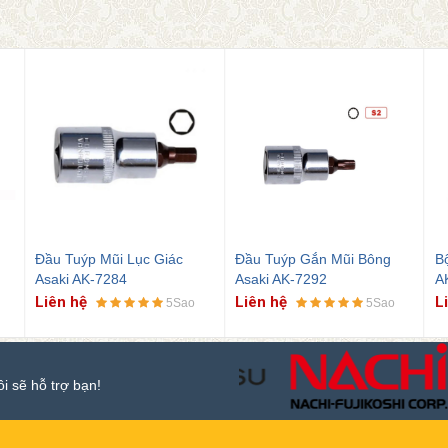
Đầu Tuýp Gắn Mũi Bông
Bộ tuýp 1/2" 32 chi tiết Asaki
Bộ
Asaki AK-7292
AK-9770
9
Liên hệ
Liên hệ
L
5Sao
5Sao
ôi sẽ hỗ trợ bạn!