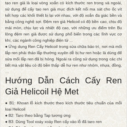
tạo ren giả là loại vòng xoắn có kích thước ren trong và ngoài,
sử dụng để cấy tạo ren giả mục đích kết nối ma sát cho ốc vít
kết hợp các khối thiết bị lại với nhau, với độ xoắn đa giác bền và
bằng công nghệ sợi. Đệm ren giả Helicoil có độ bền cao, chịu độ
mài mòn, chịu lực và nhiệt độ cao, với những ưu điểm trên Bu
lông đệm ren giả được sử dụng phổ biến trong các lĩnh vực cơ
khí, các ngành công nghiệp điện tử ...
● Ứng dụng Ren Cấy Helicoil trong sửa chữa bảo trì, nơi mà mối
lắp ren phải tháo lắp thường xuyên dễ bị hư ren hoặc là dùng để
sửa mối lắp ren đã bị hỏng. Ngoài ra cũng sử dụng trong các chi
tiết mà vật liệu có độ bền thấp dễ hư ren như nhôm, nhựa, đồng,
…
Hướng Dẫn Cách Cấy Ren
Giả Helicoil Hệ Met
● B1: Khoan lỗ kích thước theo kích thước tiêu chuẩn của mỗi
loại Helicoil
● B2: Taro theo bằng Tap tương ứng
● B3: Dùng Tool xoáy xoáy Ren cấy vào lỗ đã taro ren