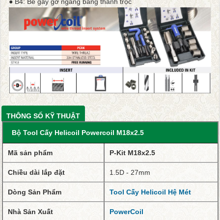
● B4: Bẻ gãy gờ ngang bằng thanh trọc
THÔNG SỐ KỸ THUẬT
Bộ Tool Cấy Helicoil Powercoil M18x2.5
Mã sản phẩm
P-Kit M18x2.5
Chiều dài lắp đặt
1.5D - 27mm
Dòng Sản Phẩm
Tool Cấy Helicoil Hệ Mét
Nhà Sản Xuất
PowerCoil