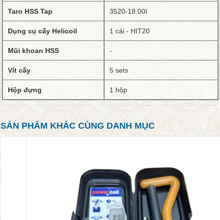
Taro HSS Tap
3520-18.00I
Dụng cụ cấy Helicoil
1 cái - HIT20
Mũi khoan HSS
-
Vít cấy
5 sets
Hộp đựng
1 hộp
SẢN PHẨM KHÁC CÙNG DANH MỤC