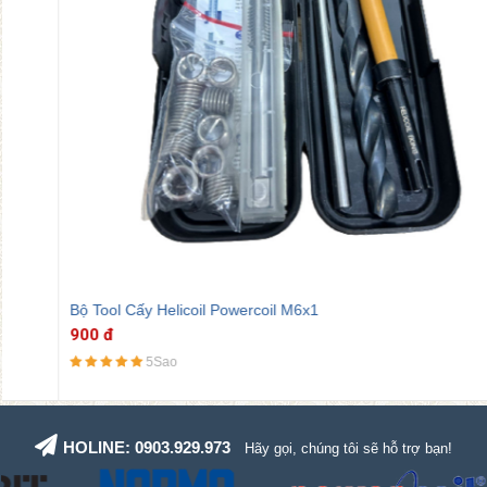
Bộ Tool Cấy Helicoil Powercoil M6x1
900 đ
5Sao
HOLINE: 0903.929.973
Hãy gọi, chúng tôi sẽ hỗ trợ bạn!