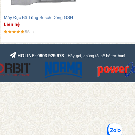
Máy Khoan Búa Bosch Dòng GBH
Liên hệ
5Sao
HOLINE: 0903.929.973
Hãy gọi, chúng tôi sẽ hỗ trợ bạn!