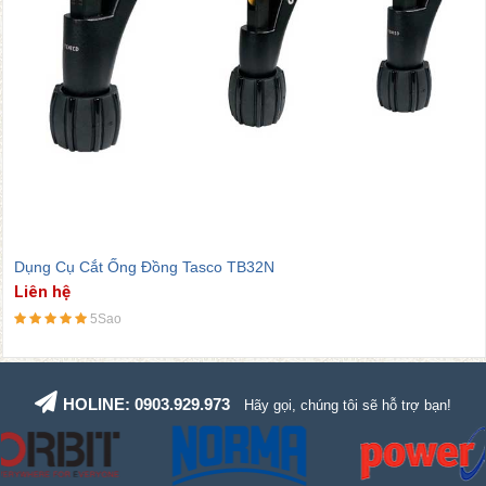
Máy Hút Chân Không Tasco TB430SV
Liên hệ
5Sao
HOLINE: 0903.929.973
Hãy gọi, chúng tôi sẽ hỗ trợ bạn!