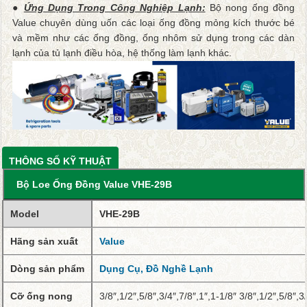
●
Ứng Dụng Trong Công Nghiệp Lạnh:
Bộ nong ống đồng
Value chuyên dùng uốn các loại ống đồng mỏng kích thước bé
và mềm như các ống đồng, ống nhôm sử dụng trong các dàn
lạnh của tủ lạnh điều hòa, hệ thống làm lạnh khác.
THÔNG SỐ KỸ THUẬT
Bộ Loe Ống Đồng Value VHE-29B
Model
VHE-29B
Hãng sản xuất
Value
Dòng sản phẩm
Dụng Cụ, Đồ Nghề Lạnh
Cỡ ống nong
3/8″,1/2″,5/8″,3/4″,7/8″,1″,1-1/8″ 3/8″,1/2″,5/8″,3