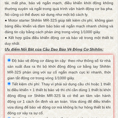
tải, mất pha, bảo vệ ngắn mạch, điều khiển khởi động không
thường xuyên và ngắt trong quá trình vận hành động cơ ba pha.
Nó cũng có thể được sử dụng như một bộ cách ly.
● Motor starter Shihlin MR-32S giúp tiết kiệm chi phí, không gian
bảng điều khiển và đảm bảo bảo vệ ngắn mạch nhanh chóng và
đáng tin cậy bằng cách phản ứng trong vòng 1/1000 giây.
● Kết hợp giữa điều khiển động cơ và bảo vệ trong một thiết bị
duy nhất.
Ưu điểm Nổi Bật của Cầu Dao Bảo Vệ Động Cơ Shihlin:
Độ bảo vệ động cơ đáng tin cậy: theo như thông số từ nhà
sản xuất đưa ra thì bộ khởi động động cơ bằng tay Shihlin
MR-32S phản ứng với sự cố ngắn mạch cực kì nhanh, thời
gian tắt động cơ trong vòng 1/1000 giây.
Tiết kiệm chi phí: Thay vì phải sử dụng cầu chì hoặc 1 thiết
bị điều khiển + 1 thiết bị bảo vệ thì chỉ cần dùng 1 thiết bị khởi
động động cơ Shihlin MR-32S là có thể an tâm vận hành
động cơ 1 cách ổn định và an toàn. Vừa dùng để điều khiển
vừa dùng để bảo vệ động cơ mà không bị hư hỏng thiết bị khi
động cơ xảy ra sự cố.