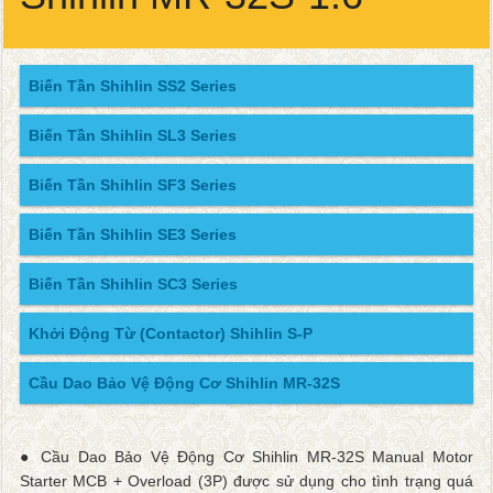
Biến Tần Shihlin SS2 Series
Biến Tần Shihlin SL3 Series
Biến Tần Shihlin SF3 Series
Biến Tần Shihlin SE3 Series
Biến Tần Shihlin SC3 Series
Khởi Động Từ (Contactor) Shihlin S-P
Cầu Dao Bảo Vệ Động Cơ Shihlin MR-32S
● Cầu Dao Bảo Vệ Động Cơ Shihlin MR-32S Manual Motor
Starter MCB + Overload (3P) được sử dụng cho tình trạng quá