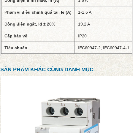
Dòng điện định mức, In (A)
1.6 A
Phạm vi điều chỉnh quá tải, Ie (A)
1-1.6 A
Dòng điện ngắt, Id ± 20%
19.2 A
Cấp bảo vệ
IP20
Tiêu chuẩn
IEC60947-2, IEC60947-4-1,
SẢN PHẨM KHÁC CÙNG DANH MỤC