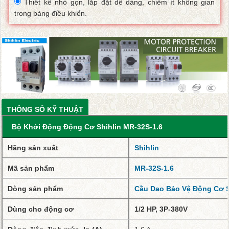
Thiết kế nhỏ gọn, lắp đặt dễ dàng, chiếm ít không gian
trong bảng điều khiển.
THÔNG SỐ KỸ THUẬT
Bộ Khởi Động Động Cơ Shihlin MR-32S-1.6
Hãng sản xuất
Shihlin
Mã sản phẩm
MR-32S-1.6
Dòng sản phẩm
Cầu Dao Bảo Vệ Động Cơ S
Dùng cho động cơ
1/2 HP, 3P-380V