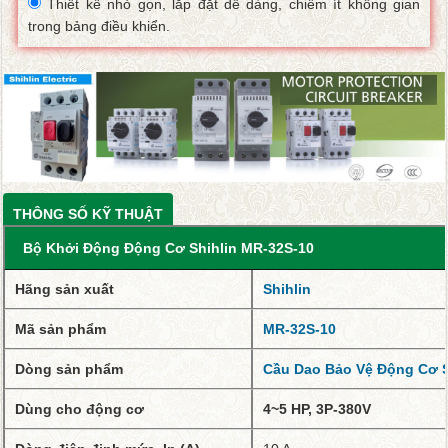
Thiết kế nhỏ gọn, lắp đặt dễ dàng, chiếm ít không gian
trong bảng điều khiển.
THÔNG SỐ KỸ THUẬT
Bộ Khởi Động Động Cơ Shihlin MR-32S-10
Hãng sản xuất
Shihlin
Mã sản phẩm
MR-32S-10
Dòng sản phẩm
Cầu Dao Bảo Vệ Động Cơ S
Dùng cho động cơ
4~5 HP, 3P-380V