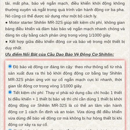
tải, mất pha, bảo vệ ngắn mạch, điều khiển khởi động không
thường xuyên và ngắt trong quá trình vận hành động cơ ba pha.
Nó cũng có thể được sử dụng như một bộ cách ly.
● Motor starter Shihlin MR-32S giúp tiết kiệm chi phí, không gian
bảng điều khiển và đảm bảo bảo vệ ngắn mạch nhanh chóng và
đáng tin cậy bằng cách phản ứng trong vòng 1/1000 giây.
● Kết hợp giữa điều khiển động cơ và bảo vệ trong một thiết bị
duy nhất.
Ưu điểm Nổi Bật của Cầu Dao Bảo Vệ Động Cơ Shihlin:
Độ bảo vệ động cơ đáng tin cậy: theo như thông số từ nhà
sản xuất đưa ra thì bộ khởi động động cơ bằng tay Shihlin
MR-32S phản ứng với sự cố ngắn mạch cực kì nhanh, thời
gian tắt động cơ trong vòng 1/1000 giây.
Tiết kiệm chi phí: Thay vì phải sử dụng cầu chì hoặc 1 thiết
bị điều khiển + 1 thiết bị bảo vệ thì chỉ cần dùng 1 thiết bị khởi
động động cơ Shihlin MR-32S là có thể an tâm vận hành
động cơ 1 cách ổn định và an toàn. Vừa dùng để điều khiển
vừa dùng để bảo vệ động cơ mà không bị hư hỏng thiết bị khi
động cơ xảy ra sự cố.