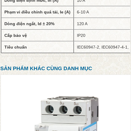
Dòng điện định mức, In (A)
10 A
Phạm vi điều chỉnh quá tải, Ie (A)
6-10 A
Dòng điện ngắt, Id ± 20%
120 A
Cấp bảo vệ
IP20
Tiêu chuẩn
IEC60947-2, IEC60947-4-1,
SẢN PHẨM KHÁC CÙNG DANH MỤC