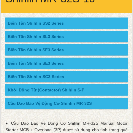
Biến Tần Shihlin SS2 Series
Biến Tần Shihlin SL3 Series
Biến Tần Shihlin SF3 Series
Biến Tần Shihlin SE3 Series
Biến Tần Shihlin SC3 Series
Khởi Động Từ (Contactor) Shihlin S-P
Cầu Dao Bảo Vệ Động Cơ Shihlin MR-32S
● Cầu Dao Bảo Vệ Động Cơ Shihlin MR-32S Manual Motor
Starter MCB + Overload (3P) được sử dụng cho tình trạng quá