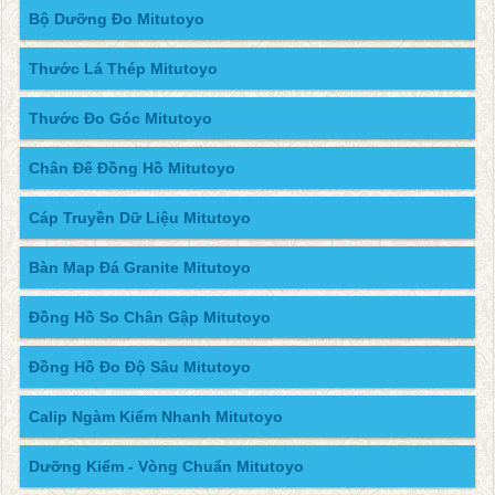
Bộ Dưỡng Đo Mitutoyo
Thước Lá Thép Mitutoyo
Thước Đo Góc Mitutoyo
Chân Đế Đồng Hồ Mitutoyo
Cáp Truyền Dữ Liệu Mitutoyo
Bàn Map Đá Granite Mitutoyo
Đồng Hồ So Chân Gập Mitutoyo
Đồng Hồ Đo Độ Sâu Mitutoyo
Calip Ngàm Kiểm Nhanh Mitutoyo
Dưỡng Kiểm - Vòng Chuẩn Mitutoyo