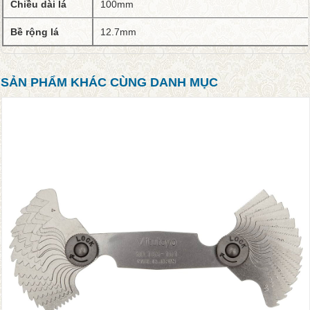
Chiều dài lá
100mm
Bề rộng lá
12.7mm
SẢN PHẨM KHÁC CÙNG DANH MỤC