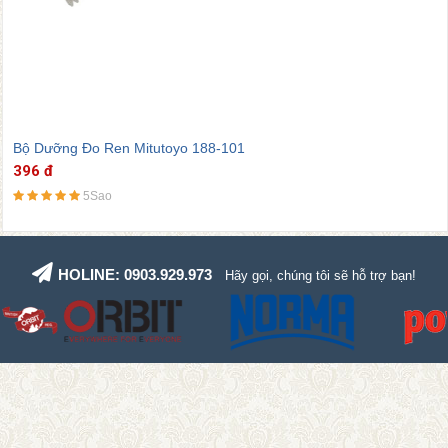
Bộ Dưỡng Đo Ren Mitutoyo 188-101
396 đ
5Sao
HOLINE: 0903.929.973
Hãy gọi, chúng tôi sẽ hỗ trợ bạn!