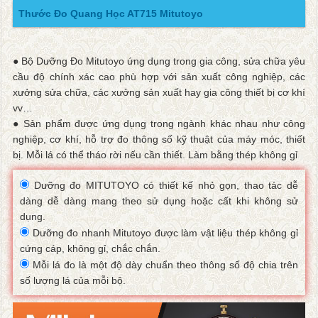
Thước Đo Quang Học AT715 Mitutoyo
● Bộ Dưỡng Đo Mitutoyo ứng dụng trong gia công, sửa chữa yêu
cầu độ chính xác cao phù hợp với sản xuất công nghiệp, các
xưởng sửa chữa, các xưởng sản xuất hay gia công thiết bị cơ khí
vv…
● Sản phẩm được ứng dụng trong ngành khác nhau như công
nghiệp, cơ khí, hỗ trợ đo thông số kỹ thuật của máy móc, thiết
bị. Mỗi lá có thể tháo rời nếu cần thiết. Làm bằng thép không gỉ
Dưỡng đo MITUTOYO có thiết kế nhỏ gọn, thao tác dễ
dàng dễ dàng mang theo sử dụng hoặc cất khi không sử
dụng.
Dưỡng đo nhanh Mitutoyo được làm vật liệu thép không gỉ
cứng cáp, không gỉ, chắc chắn.
Mỗi lá đo là một độ dày chuẩn theo thông số độ chia trên
số lượng lá của mỗi bộ.