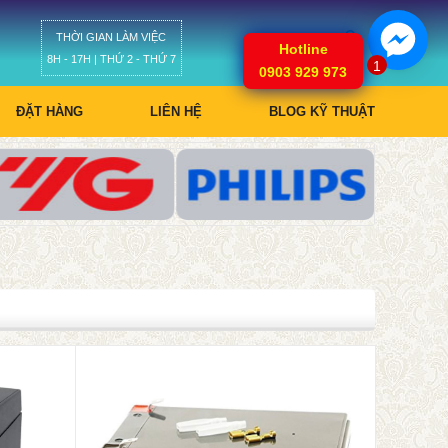
THỜI GIAN LÀM VIỆC
Giỏ hàng
Hotline
8H - 17H | THỨ 2 - THỨ 7
1
0903 929 973
ĐẶT HÀNG
LIÊN HỆ
BLOG KỸ THUẬT