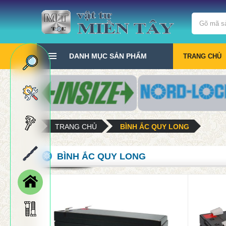
DANH MỤC SẢN PHẨM
TRANG CHỦ
TRANG CHỦ
BÌNH ẮC QUY LONG
BÌNH ẮC QUY LONG