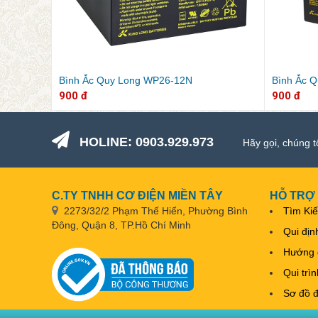
Bình Ắc Quy Long WP26-12N
Bình Ắc 
900 đ
900 đ
HOLINE: 0903.929.973
Hãy gọi, chúng t
C.TY TNHH CƠ ĐIỆN MIỀN TÂY
HỖ TRỢ
2273/32/2 Phạm Thế Hiển, Phường Bình
Tìm Ki
Đông, Quận 8, TP.Hồ Chí Minh
Qui địn
Hướng 
Qui trì
Sơ đồ 